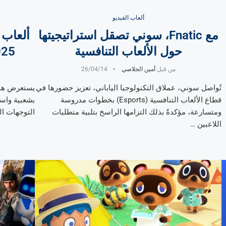
ألعاب الفيديو
مع Fnatic، سوني تصقل استراتيجيتها
ألعاب 
حول الألعاب التنافسية
2025: تحليل لأ
من قبل
أمين الجلاصي
26/04/14
تُواصل سوني، عملاق التكنولوجيا الياباني، تعزيز حضورها في
يستعرض هذا 
قطاع الألعاب التنافسية (Esports) بخطوات مدروسة
ومتسارعة، مؤكدةً بذلك التزامها الراسخ بتلبية متطلبات
التوجهات ا
اللاعبين …