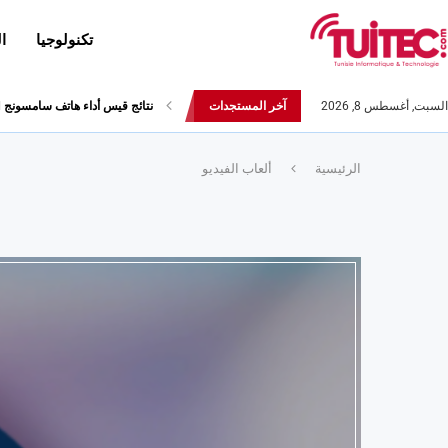
تكنولوجيا
ا
السبت, أغسطس 8, 2026
آخر المستجدات
نتائج قيس أداء هاتف سامسونج Galaxy Fold لا تثير الإعجاب
أحدث إصدارات هواوي: هاتف “nova 8 SE” ينطلق رسميا مع أربع...
الرئيسية
ألعاب الفيديو