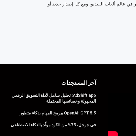
ر في عالم ألعاب الفيديو، ومع كل إصدار جديد أو
آخر المستجدات
AdShift.app: تحليل شامل لأداة التسويق الرقمي
المجهولة وخصائصها المحتملة
OpenAI: GPT-5.5 يبرمج المهام بذكاء متطور
في جوجل، 75% من الكود مولّد بالذكاء الاصطناعي