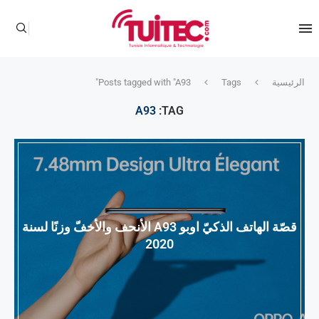
الرئيسية
Tags
Posts tagged with "A93"
A93
TAG:
قصّة الهاتف الذكيّ اوبو A93 الأنحف والأخفّ وزنًا لسنة
2020