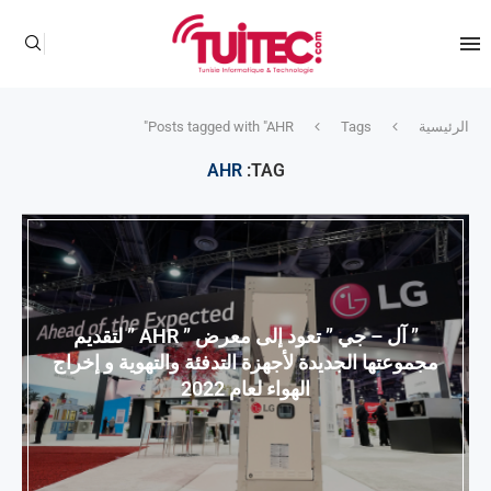
الرئيسية
Tags
Posts tagged with "AHR"
AHR
TAG:
” آل – جي ” تعود إلى معرض ” AHR ” لتقديم
مجموعتها الجديدة لأجهزة التدفئة والتهوية و إخراج
الهواء لعام 2022