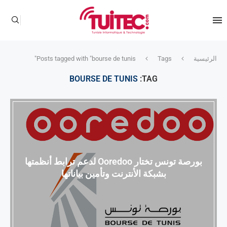
الرئيسية
Tags
Posts tagged with "bourse de tunis"
BOURSE DE TUNIS
TAG:
بورصة تونس تختار Ooredoo لدعم ترابط أنظمتها
بشبكة الأنترنت وتأمين بياناتها