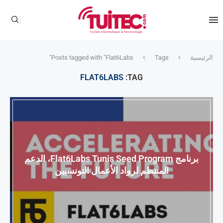
الرئيسية
Tags
Posts tagged with "Flat6Labs"
FLAT6LABS
TAG:
برنامج Flat6Labs Tunis Seed Program، الدعم
المنتظم لرواد الأعمال التونسيين