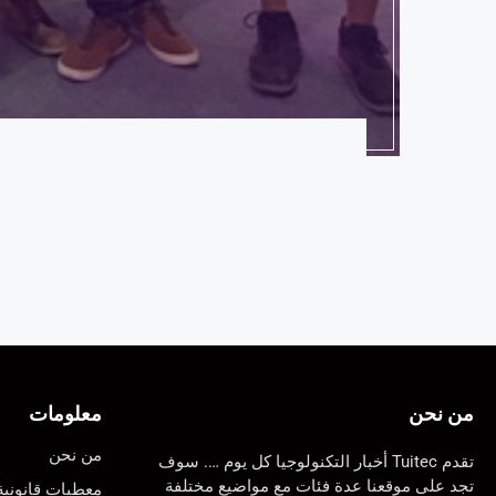
من نحن
معلومات
من نحن
تقدم Tuitec أخبار التكنولوجيا كل يوم …. سوف
تجد على موقعنا عدة فئات مع مواضيع مختلفة
معطيات قانونية