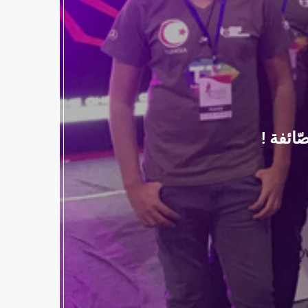
ائفة !