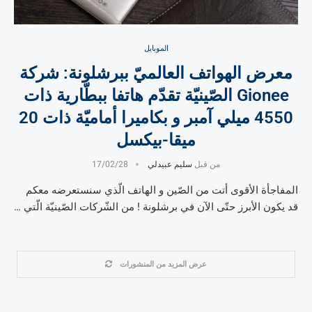
الموبايل
معرض الهواتف العالميّ ببرشلونة: شركة
Gionee الصّينيّة تقدّم هاتفا ببطّارية ذات
4550 ميلي آمبر و بكاميرا أماميّة ذات 20
ميقا-بيكسل
من قبل
سليم عبيدلي
17/02/28
المفاجأة الأقوى أتت من الصّين و الهاتف الّذي سنستعرضه معكم
قد يكون الأبرز حتّى الآن في برشلونة ! من الشّركات الصّينيّة الّتي …
عرض المزيد من المنشورات