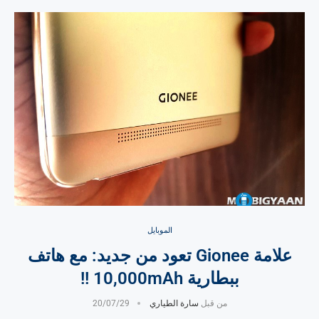
الموبايل
علامة Gionee تعود من جديد: مع هاتف
ببطارية 10,000mAh !!
من قبل
سارة الطياري
20/07/29