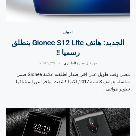
الموبايل
الجديد: هاتف Gionee S12 Lite ينطلق
رسميا !!
من قبل
سارة الطياري
20/09/29
مضى وقت طويل على آخر إصدار اطلقته علامة Gionee ضمن
سلسلة هواتف S سنة 2017, لكنها كشفت مؤخرا عن استئنافها
تطوير هواتف …