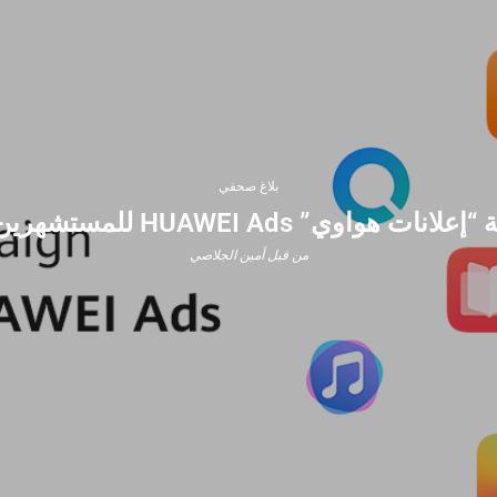
بلاغ صحفي
اوي” HUAWEI Ads للمستشهرين التونسيين
من قبل
أمين الجلاصي