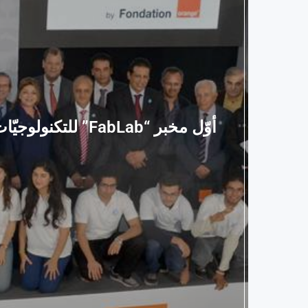
أوّل مخبر “abLab