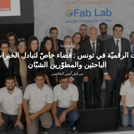
تكنولوجيا
F” للتكنولوجيّات الرقميّة في تونس : فضاء خاصّ لتبادل ا
الباحثين والمطوّرين الشبّان
من قبل
أمين الجلاصي