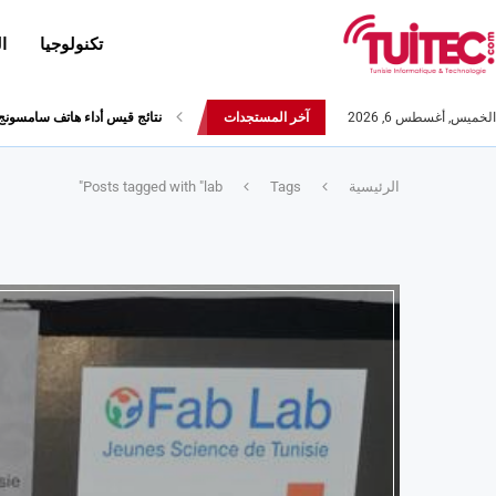
تكنولوجيا
ا
الخميس, أغسطس 6, 2026
آخر المستجدات
نتائج قيس أداء هاتف سامسونج Galaxy Fold لا تثير الإعج
الرئيسية
Tags
Posts tagged with "lab"