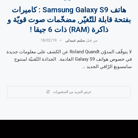
هاتف Samsung Galaxy S9 : كاميرات
بفتحة قابلة للتّغيّر, مضخّمات صوت قويّة و
ذاكرة (RAM) ذات 6 جيقا !
من قبل
سليم عبيدلي
18/02/19
لا يتوقّف المدوّن Roland Quandt عن الكشف على معلومات جديدة
في خصوص هواتف Galaxy S9 القادمة. الجذاذة التّقنيّة لمنتوج
سامسونغ الرّاقي الجديد …
عرض المزيد من المنشورات