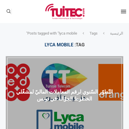
الرئيسية
Tags
Posts tagged with "lyca mobile"
LYCA MOBILE
TAG:
التّطوّر السّنوي لرقم المعاملات الماليّ لمشغّلي
الخطوط الجوّالة في تونس