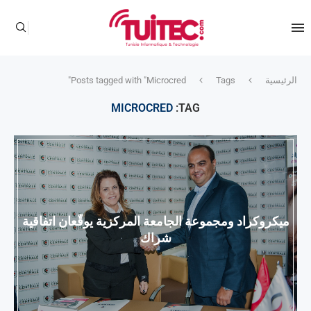
الرئيسية
Tags
Posts tagged with "Microcred"
MICROCRED
TAG:
ميكروكراد ومجموعة الجامعة المركزية يوقّعان اتفاقية
شراك