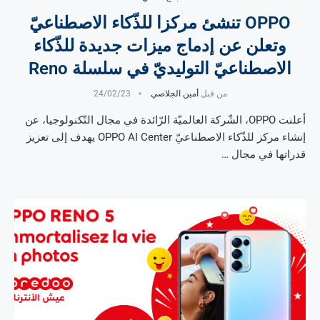
OPPO تنشئ مركزا للذّكاء الاصطناعيّ
وتعلن عن إدماج ميزات جديدة للذّكاء
الاصطناعيّ التوليديّ في سلسلة Reno
من قبل
أمين الجلاصي
24/02/23
أعلنت OPPO، الشّركة العالميّة الرّائدة في مجال التّكنولوجيا، عن
إنشاء مركز للذّكاء الاصطناعيّ OPPO AI Center يهدف إلى تعزيز
قدراتها في مجال …