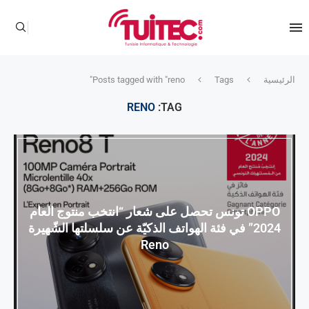
الرئيسية
Tags
Posts tagged with "reno"
RENO
TAG:
OPPO تونس تحصل على شعار “انتخب منتوج العام
2024” في فئة الهواتف الذكيّة عن سلسلتها الشّهيرة
Reno