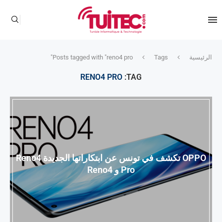
الرئيسية
Tags
Posts tagged with "reno4 pro"
RENO4 PRO
TAG:
OPPO تكشف في تونس عن ابتكاراتها الجديدة Reno4
Pro و Reno4