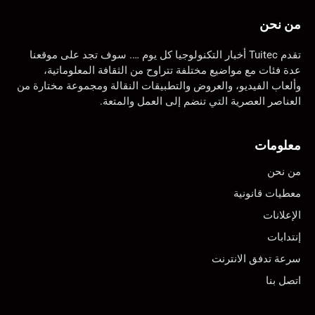
من نحن
تقدم Tuitec أخبار التكنولوجيا كل يوم …. سوف تجد على موقعنا
عدة فئات مع مواضيع مختلفة تتراوح من الثقافة المعلوماتية،
وألعاب الفيديو، والعروض والتطبيقات النقالة ومجموعة مختارة من
العناصر العصرية التي تنضم إلى العمل والمتعة.
معلومات
من نحن
معطيات قانونية
الإعلانات
إنتدابات
سرعة تدفق الانترنت
اتصل بنا