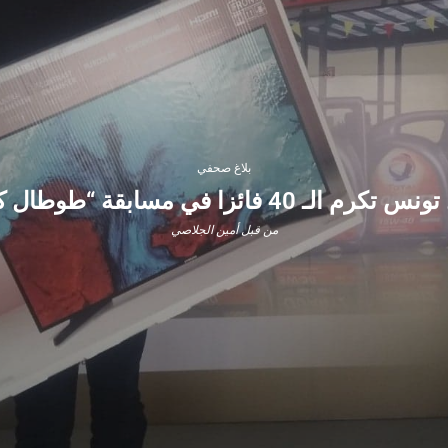
بلاغ صحفي
ـ 40 فائزا في مسابقة “طوطال كوارتز “
من قبل
أمين الجلاصي