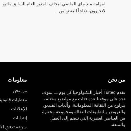
لمهامه منذ ماي الماضي ليخلف المدير العام السابق ماتيو
لانجيرون، تفاجأ البعض من …
من نحن
معلومات
من نحن
تقدم Tuitec أخبار التكنولوجيا كل يوم …. سوف
تجد على موقعنا عدة فئات مع مواضيع مختلفة
معطيات قانونية
تتراوح من الثقافة المعلوماتية، وألعاب الفيديو،
الإعلانات
والعروض والتطبيقات النقالة ومجموعة مختارة
إنتدابات
من العناصر العصرية التي تنضم إلى العمل
والمتعة.
سرعة تدفق الان