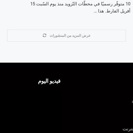
10 متوفّر رسميّا في محطّات التّزويد منذ يوم السّبت 15
أفريل الفارط. هذا …
عرض المزيد من المنشورات
فيديو اليوم
ترنت