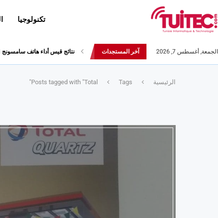
تكنولوجيا
ا
الجمعة, أغسطس 7, 2026
آخر المستجدات
نتائج قيس أداء هاتف سامسونج Galaxy Fold لا تثير الإعجاب
أحدث إصدارات هواوي: هاتف “nova 8 SE” ينطلق رسميا مع أربع...
الرئيسية
Tags
Posts tagged with "Total"