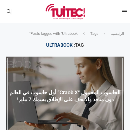
الرئيسية
Tags
Posts tagged with "Ultrabook"
ULTRABOOK
TAG:
الحاسوب المحمول “Craob X” أول حاسوب في العالم
دون منافذ والأنحف على الإطلاق بسمك 7 ملم !