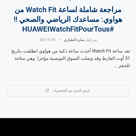
مراجعة شاملة لساعة Watch Fit من
هواوي: مساعدك الرياضي والصحي !!
#HUAWEIWatchFitPourTous
من قبل
سارة الطياري
20/11/29
تعد ساعة Watch Fit أحدث ساعة ذكية من هواوي انطلقت بتاريخ
31 أوت الفارط وقد وصلت السوق التونسية مؤخرا. وهي متاحة
للحجز …
عرض المزيد من المنشورات