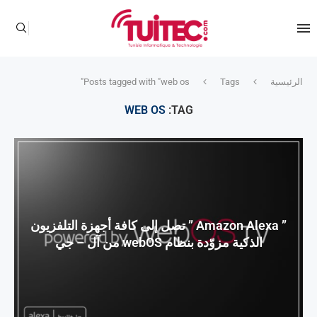
الرئيسية
Tags
Posts tagged with "web os"
WEB OS
TAG:
” Amazon Alexa ” تصل إلى كافة أجهزة التلفزيون
الذكية مزوّدة بنظام webOS من آل – جي