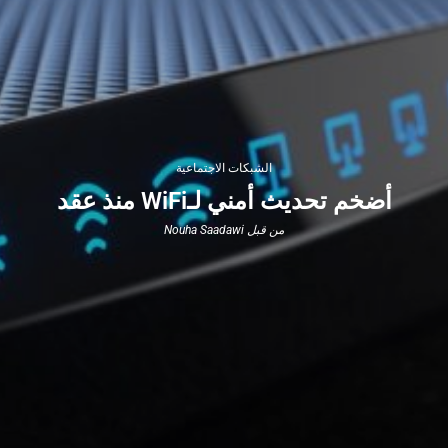
الشبكات الاجتماعية
أضخم تحديث أمني لـWiFi منذ عقد
من قبل
Nouha Saadawi