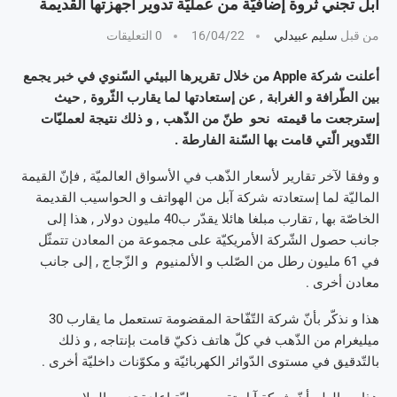
آبل تجني ثروة إضافيّة من عمليّة تدوير أجهزتها القديمة
من قبل
سليم عبيدلي
16/04/22
0 التعليقات
أعلنت شركة Apple من خلال تقريرها البيئي السّنوي في خبر يجمع
بين الطّرافة و الغرابة , عن إستعادتها لما يقارب الثّروة , حيث
إسترجعت ما قيمته نحو طنّ من الذّهب , و ذلك نتيجة لعمليّات
التّدوير الّتي قامت بها السّنة الفارطة .
و وفقا لآخر تقارير لأسعار الذّهب في الأسواق العالميّة , فإنّ القيمة
الماليّة لما إستعادته شركة آبل من الهواتف و الحواسيب القديمة
الخاصّة بها , تقارب مبلغا هائلا يقدّر ب40 مليون دولار , هذا إلى
جانب حصول الشّركة الأمريكيّة على مجموعة من المعادن تتمثّل
في 61 مليون رطل من الصّلب و الألمنيوم و الزّجاج , إلى جانب
معادن أخرى .
هذا و نذكّر بأنّ شركة التّفّاحة المقضومة تستعمل ما يقارب 30
ميليغرام من الذّهب في كلّ هاتف ذكيّ قامت بإنتاجه , و ذلك
بالتّدقيق في مستوى الدّوائر الكهربائيّة و مكوّنات داخليّة أخرى .