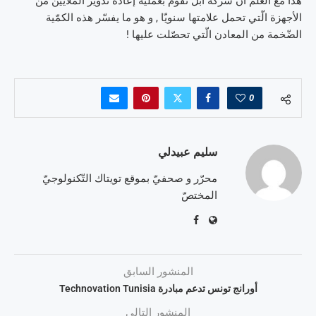
هذا مع العلم أنّ شركة آبل تقوم بعمليّة إعادة تدوير الملايين من
الأجهزة الّتي تحمل علامتها سنويّا , و هو ما يفسّر هذه الكمّية
الضّخمة من المعادن الّتي تحصّلت عليها !
0
سليم عبيدلي
محرّر و صحفيّ بموقع تويتاك التّكنولوجيّ
المختصّ
المنشور السابق
أورانج تونس تدعم مبادرة Technovation Tunisia
المنشور التالي