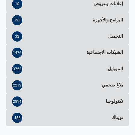
إعلانات وعروض
10
البرامج والأجهزة
396
التحميل
32
الشبكات الاجتماعية
1476
الموبايل
3752
بلاغ صحفي
2212
تكنولوجيا
2814
تويتاك
485