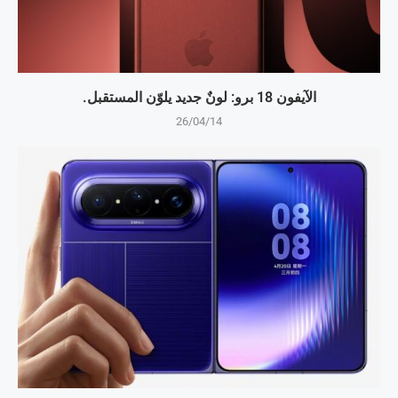
الآيفون 18 برو: لونٌ جديد يلوّن المستقبل.
26/04/14