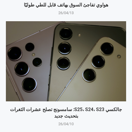
هواوي تفاجئ السوق بهاتف قابل للطي طوليًا
26/04/13
جالكسي S25، S24، S23: سامسونج تصلح عشرات الثغرات
بتحديث جديد
26/04/10