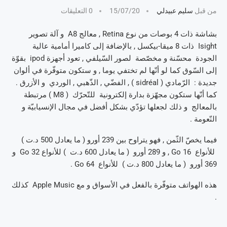
من قبل
سليم عبيدلي
15/07/20
0 التعليقات
بشاشة ذات 4 بوصات من نوع Retina , معالج A8 و آلة تصوير
Isight ذات 8 ميقا-بيكسل , بالإضافة إلى كاميرا أمامية عالية
الجودة محسّنة و مخصّصة لصور السّيلفي , تعود أجهزة ipod بقوّة
إلى السّوق كما لو أنّها لم تختفي يوما , و ستكون متوفّرة في ألوان
جديدة : الرّمادي ( sidréal ) , الفضّي , الذّهبي , الوردي و الأزرق .
كما أنّها ستكون مجهّزة بدارة إلكترونية للتّحرّك ( M8 ) مرتبطة
بالمعالج و ذلك لجعلها تؤدّي بشكل أفضل في مجال الإنسيابيّة و
النّعومة .
فيما يخصّ الثّمن , فهو يتراوح بين 239 أورو ( ما يعادل 500 د.ت )
للأنواع 16 Go , و 289 أورو ( ما يعادل 600 د.ت ) للأنواع 32 Go و
369 أورو ( ما يعادل 800 د.ت ) للأنواع 64 Go .
هذه الهواتف متوفّرة بالفعل في الأسواق و مع Apple Music كذلك
.