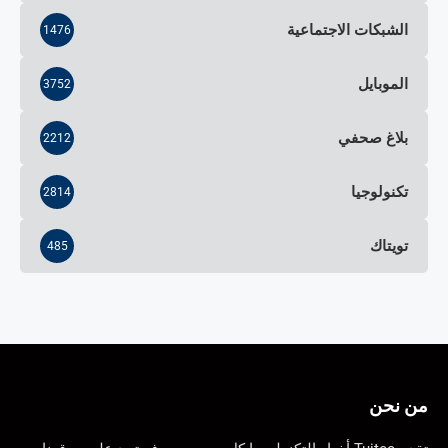
الشبكات الاجتماعية
1476
الموبايل
3752
بلاغ صحفي
2212
تكنولوجيا
2814
تويتاك
485
من نحن