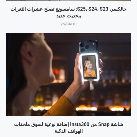
جالكسي S25، S24، S23: سامسونج تصلح عشرات الثغرات
بتحديث جديد
26/04/10
شاشة Snap من Insta360 إضافة نوعية لسوق ملحقات
الهواتف الذكية