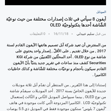
الموبايل
آيفون 8 سيأتي في ثلاث إصدارات مختلفة من حيث نوعيّة
الشّاشة أحدها بتكنولوجيّة OLED
من قبل
سليم عبيدلي
16/11/18
0 التعليقات
من المفترض أن تعيد شركة آبل تصميم هاتفها الآيفون القادم لسنة
2017 , من خلال تقديم , على الأقلّ , إصدار واحد يحتوي على
شاشة من نوع OLED . أحد المحلّلين التّقنييّن من شركة KGI
Securities كشف منذ ساعات في تقرير جديد يتنبّأ بأنّ الآيفون
القادم سيكون بأحجام و نوعيّات مختلفة للشّاشة و كذلك خاصّيات
الكاميرا .
إستنادا إلى هذا التّقرير , من المنتظر أن تقدّم آبل ثلاثة موديلات
جديدة للآيفون الخاصّ بسنة 2017 . أحد الموديلات سيقدّم شاشة
من نوع OLED , بينما سيواصل الموديل الثّاني و الثّالث إستعمال
تكنولوجيّة LCD . الكاميرا المزدوجة الّتي كانت موجودة في هاتف
“آيفون 7 بلوس” ستكون موجودة فقط في الموديل ذي 5.5 بوصات