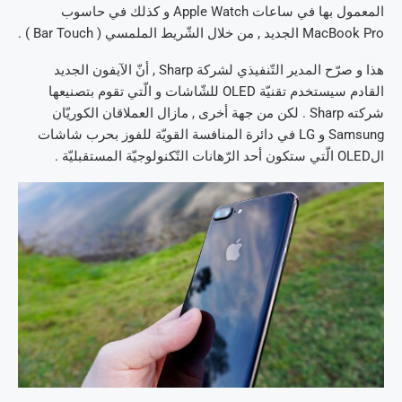
المعمول بها في ساعات Apple Watch و كذلك في حاسوب
MacBook Pro الجديد , من خلال الشّريط الملمسي ( Bar Touch ) .
هذا و صرّح المدير التّنفيذي لشركة Sharp , أنّ الآيفون الجديد
القادم سيستخدم تقنيّة OLED للشّاشات و الّتي تقوم بتصنيعها
شركته Sharp . لكن من جهة أخرى , مازال العملاقان الكوريّان
Samsung و LG في دائرة المنافسة القويّة للفوز بحرب شاشات
الOLED الّتي ستكون أحد الرّهانات التّكنولوجيّة المستقبليّة .