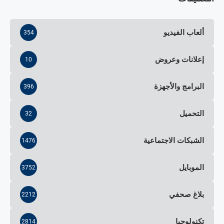
ألعاب الفيديو
354
إعلانات وعروض
10
البرامج والأجهزة
396
التحميل
32
الشبكات الاجتماعية
1476
الموبايل
3752
بلاغ صحفي
2212
تكنولوجيا
2814