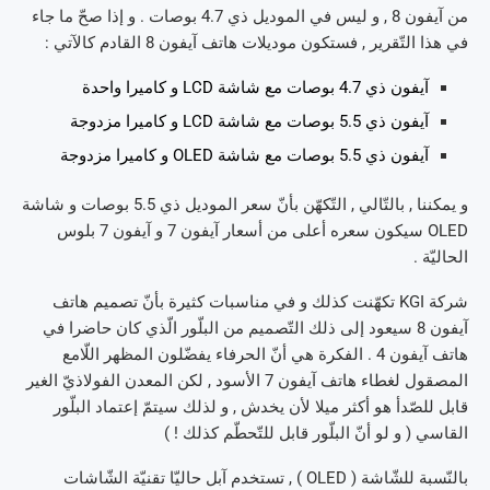
من آيفون 8 , و ليس في الموديل ذي 4.7 بوصات . و إذا صحّ ما جاء
في هذا التّقرير , فستكون موديلات هاتف آيفون 8 القادم كالآتي :
آيفون ذي 4.7 بوصات مع شاشة LCD و كاميرا واحدة
آيفون ذي 5.5 بوصات مع شاشة LCD و كاميرا مزدوجة
آيفون ذي 5.5 بوصات مع شاشة OLED و كاميرا مزدوجة
و يمكننا , بالتّالي , التّكهّن بأنّ سعر الموديل ذي 5.5 بوصات و شاشة
OLED سيكون سعره أعلى من أسعار آيفون 7 و آيفون 7 بلوس
الحاليّة .
شركة KGI تكهّنت كذلك و في مناسبات كثيرة بأنّ تصميم هاتف
آيفون 8 سيعود إلى ذلك التّصميم من البلّور الّذي كان حاضرا في
هاتف آيفون 4 . الفكرة هي أنّ الحرفاء يفضّلون المظهر اللّامع
المصقول لغطاء هاتف آيفون 7 الأسود , لكن المعدن الفولاذيّ الغير
قابل للصّدأ هو أكثر ميلا لأن يخدش , و لذلك سيتمّ إعتماد البلّور
القاسي ( و لو أنّ البلّور قابل للتّحطّم كذلك ! )
بالنّسبة للشّاشة ( OLED ) , تستخدم آبل حاليّا تقنيّة الشّاشات