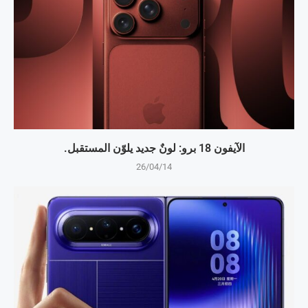
الآيفون 18 برو: لونٌ جديد يلوّن المستقبل.
26/04/14