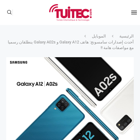
الرئيسية
الموبايل
أحدث إصدارات سامسونج: هاتف Galaxy A12 و Galaxy A02s ينطلقان رسميا
مع مواصفات هامة !!