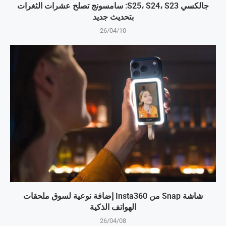
جالكسي S25، S24، S23: سامسونج تصلح عشرات الثغرات
بتحديث جديد
26/04/10
شاشة Snap من Insta360 إضافة نوعية لسوق ملحقات
الهواتف الذكية
26/04/08