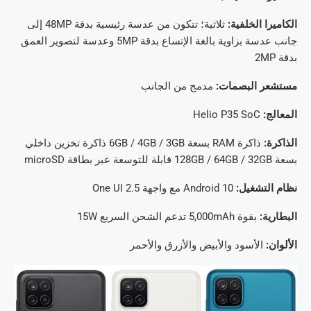
الكاميرا الخلفية:
ثلاثية؛ تتكون من عدسة رئيسية بدقة 48MP إلى
جانب عدسة بزاوية بالغة الإتساع بدقة 5MP وعدسة لتصوير العمق
بدقة 2MP
مستشعر البصمات:
مدمج من الجانب
المعالج:
Helio P35 SoC
الذاكرة:
ذاكرة RAM بسعة 6GB / 4GB / 3GB ذاكرة تخزين داخلي
بسعة 128GB / 64GB / 32GB قابلة للتوسعة عبر بطاقة microSD
نظام التشغيل:
Android 10 مع واجهة One UI 2.5
البطارية:
بقوة 5,000mAh تدعم الشحن السريع 15W
الألوان:
الأسود والأبيض والأزرق والأحمر