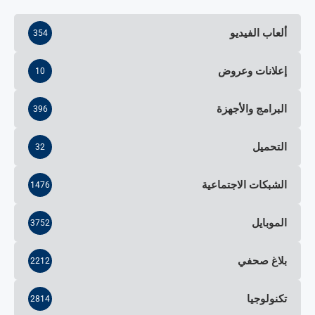
ألعاب الفيديو
354
إعلانات وعروض
10
البرامج والأجهزة
396
التحميل
32
الشبكات الاجتماعية
1476
الموبايل
3752
بلاغ صحفي
2212
تكنولوجيا
2814