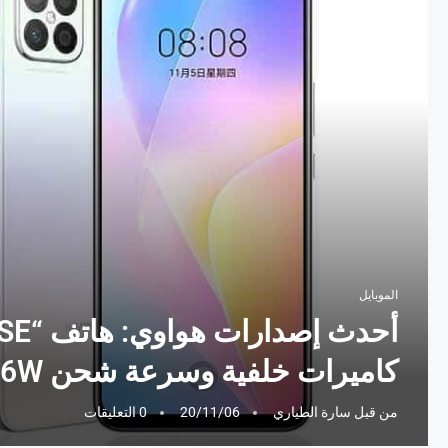
الموبايل
كاميرات خلفية وسرعة شحن 66W !!
من قبل
سارة الطياري
20/11/06
0 التعليقات