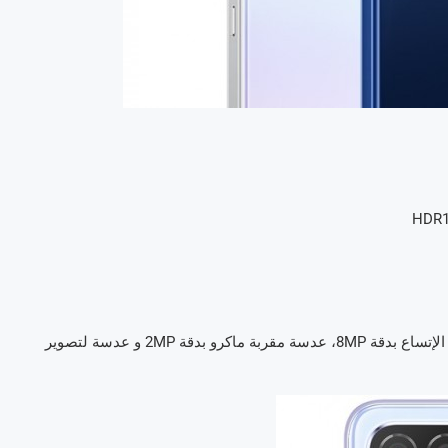
رباعية؛ عدسة رئيسية بدقة 64MP، عدسة بزاوية بالغة الإتساع بدقة 8MP، عدسة مقربة ماكرو بدقة 2MP و عدسة لتصوير