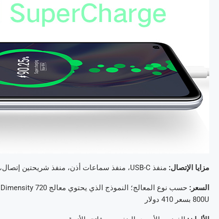
مزايا الإتصال:
منفذ USB-C، منفذ سماعات أذن، منفذ شريحتين إتصال، Bluetooth 5.1, وايفاي ذو نطاق ترددي مزدوج (dual-band Wi-Fi)
السعر:
800U بسعر 410 دولار