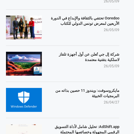
26/05/09
Ooredoo تحتفي بالثقافة والإبداع في الدورة
الأربعين لمعرض تونس الدولي للكتاب
26/05/09
شركة إل جي تُعلن عن أول أجهزة تلفاز
لاسلكية بتقنية معتمدة
26/05/09
مايكروسوفت: ويندوز 11 حصين بذاته من
البرمجيات الخبيثة
26/04/27
AdShift.app: تحليل شامل لأداة التسويق
الرقمي المجهولة وخصائصها المحتملة