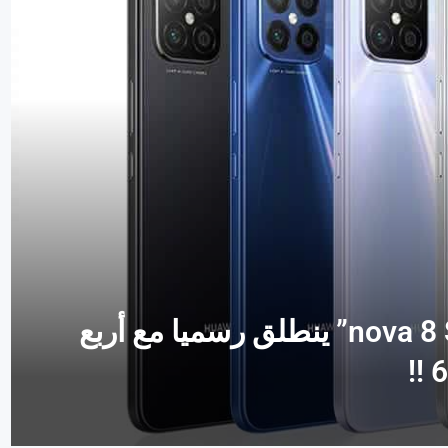
أحدث إصدارات هواوي: هاتف “nova 8 SE” ينطلق رسميا مع أربع