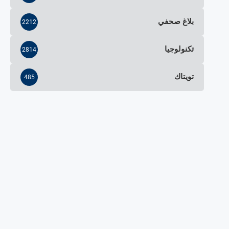
بلاغ صحفي
2212
تكنولوجيا
2814
تويتاك
485