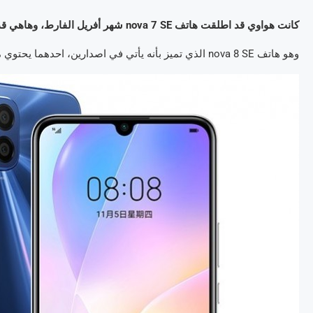
كانت هواوي قد اطلقت هاتف nova 7 SE شهر أفريل الفارط، وهاهي قد ألحقته بنموذج ثان من نفس السلسلة بعد نحو 6 أشهر.
وهو هاتف nova 8 SE الذي تميز بأنه يأتي في اصدارين، احدهما يحتوي معالج Dimensity 720 والآخر مجهز بمعالج أقوى Dimensity 800U.