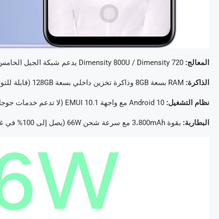
المعالج:
Dimensity 800U / Dimensity 720 يدعم شبكة الجيل الخامس 5G
الذاكرة:
RAM بسعة 8GB وذاكرة تخزين داخلي بسعة 128GB (قابلة للتوسعة عبر بطاقة microSD)
نظام التشغيل:
Android 10 مع واجهة EMUI 10.1 (لا تدعم خدمات جوجل)
البطاربة:
بقوة 3،800mAh مع سرعة شحن 66W (يصل إلى 100% في غضون 35 دقيقة)