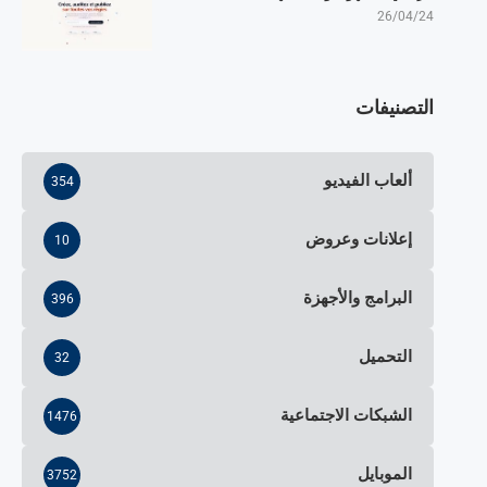
26/04/24
التصنيفات
ألعاب الفيديو
354
إعلانات وعروض
10
البرامج والأجهزة
396
التحميل
32
الشبكات الاجتماعية
1476
الموبايل
3752