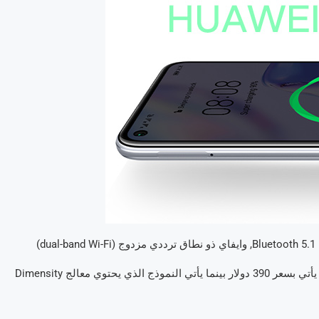
حسب نوع المعالج؛ النموذج الذي يحتوي معالج Dimensity 720 يأتي بسعر 390 دولار بينما يأتي النموذج الذي يحتوي معالج Dimensity