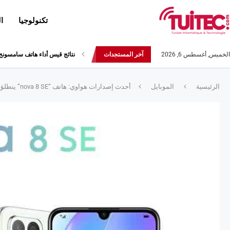
تكنولوجيا
ا
الخميس, أغسطس 6, 2026
آخر المستجدات
أحدث إصدارات هواوي: هاتف “nova 8 SE” ينطلق رسميا مع أربع...
الرئيسية
الموبايل
أحدث إصدارات هواوي: هاتف “nova 8 SE” ينطلق رسميا مع أربع كاميرات خلفية وسرعة شحن 66W !!