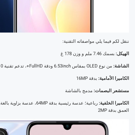
ننقل لكم فيما يلي مواصفاته التقنية:
الهيكل:
بسمك 7.46 ملم و وزن 178 غ
الشاشة:
من نوع OLED بمقاس 6.53inch ودقة FullHD+، تدعم تقنية HDR10
الكاميرا الأمامية:
بدقة 16MP
مستشعر البصمات:
مدمج بالشاشة
الكاميرا الخلفية:
العمق بدقة 2MP