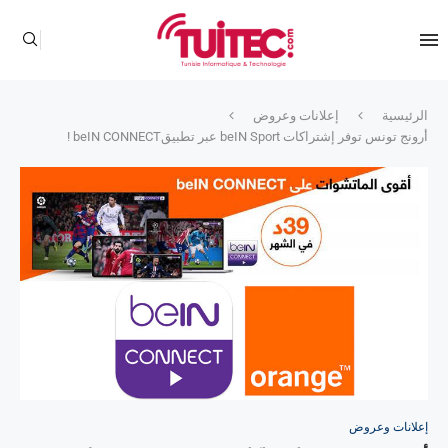
الرئيسية
إعلانات وعروض
أرونج تونس توفر إشتراكات beIN Sport عبر تطبيقbeIN CONNECT !
إعلانات وعروض