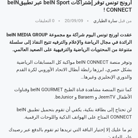
أرونج تونس توفر إشتراكات beIN Sport عبر تطبيقbeIN
CONNECT !
من قبل
سارة الطياري
20/09/09
0 التعليقات
عقدت اورنج تونس اليوم شراكة مع مجموعة beIN MEDIA GROUP
الرائدة في مجال الرياضة والإعلام والترفيه تتيح النفاذ إلى سلسلة
متنوعة من المحتويات الرياضية والترفيهية على الصعيد العالمي.
وتوفر منصة beIN CONNECT مواكبة كل المسابقات الرياضية
بشكل حصري، ابرزها رابطة أبطال الاتحاد الأوروبي لكرة القدم
والدوري الإنجليزي وغيرها…
كما تتيح المنصة مشاهدة قناة الطبخ beIN GOURMET وقناوات
الأطفال JeemTV و Baraem و beJunior.
لن تحتاج إلى بطاقة بنكية، يكفي أن تقوم بتحميل تطبيق beIN
CONNECT المتاح على الهواتف الذكية واللوحات الرقمية.
ثم ما عليك إلا إختيار الباقة التي تريدها ثم تقوم بالدفع عبر رصيدك
على الهاتف: