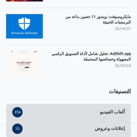
مايكروسوفت: ويندوز 11 حصين بذاته من
البرمجيات الخبيثة
26/04/27
AdShift.app: تحليل شامل لأداة التسويق الرقمي
المجهولة وخصائصها المحتملة
26/04/24
التصنيفات
ألعاب الفيديو
354
إعلانات وعروض
10