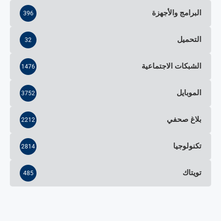
البرامج والأجهزة
396
التحميل
32
الشبكات الاجتماعية
1476
الموبايل
3752
بلاغ صحفي
2212
تكنولوجيا
2814
تويتاك
485