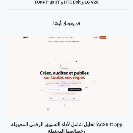
LG V20 و HTC Bolt و One Plus 3T !
قد يعجبك أيضًا
AdShift.app: تحليل شامل لأداة التسويق الرقمي المجهولة
وخصائصها المحتملة