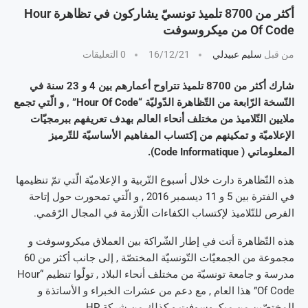
أكثر من 8700 تلميذ تونسيّ يشاركون في تظاهرة Hour
Of Code من ميكروسوفت
من قبل
سليم عبيدلي
16/12/21
0 التعليقات
شارك أكثر من 8700 تلميذ تتراوح أعمارهم بين 4 و 23 سنة في
النّسخة الرّابعة من التّظاهرة الدّوليّة “Hour Of Code” , و الّتي تجمع
ملايين التّلاميذ من مختلف أنحاء العالم بهدف تعريفهم ببرمجيّات
الإعلاميّة و تمكينهم من إكتساب المفاهيم الأساسيّة للتّرميز
المعلوماتي ( Code Informatique).
هذه التّظاهرة دارت خلال أسبوع التّربية و الإعلاميّة الّتي تمّ تنظيمها
في الفترة بين 5 و 11 ديسمبر 2016 , و الّتي تمحورت حول إتاحة
الفرص للتّلاميذ لإكتساب الكفاءات اللّازمة في المجال الرّقمي.
هذه التّظاهرة أتت في إطار الشّراكة بين العملاق ميكروسوفت و
مجموعة من الجمعيّات التّونسيّة المختصّة , إلى جانب أكثر من 60
مدرسة و جامعة تونسيّة من مختلف أنحاء البلاد , تولّوا تنظيم “Hour
Of Code” هذا العام , مع دعم من عشرات الخبراء و الأساتذة و
المختصّين من ميكروسوفت و كذلك من شركة HP.