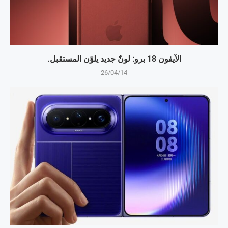
الآيفون 18 برو: لونٌ جديد يلوّن المستقبل.
26/04/14