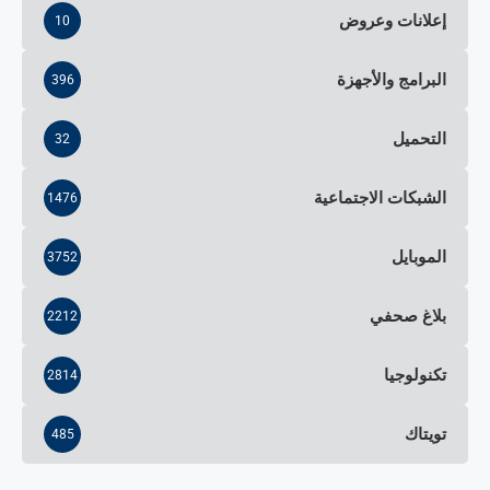
إعلانات وعروض
10
البرامج والأجهزة
396
التحميل
32
الشبكات الاجتماعية
1476
الموبايل
3752
بلاغ صحفي
2212
تكنولوجيا
2814
تويتاك
485