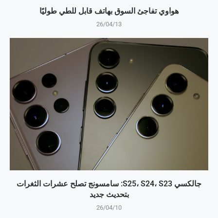
هواوي تفاجئ السوق بهاتف قابل للطي طوليًا
26/04/13
جالكسي S25، S24، S23: سامسونج تصلح عشرات الثغرات
بتحديث جديد
26/04/10