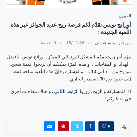
الموبايل
أورانج تونس تقدّم لكم فرصة ربح عديد الجوائز عبر هذه
اللّعبة الجديدة :
من قبل
سليم عبيدلي
15/12/28
0 التعليقات
مرّة أخرى ,يتحفكم المشغّل البرتقالي المميّز , أورانج تونس بأفضل
الهدايا و المفاجآت . و هذه المرّة يمكنكم أن تربحوا قيمة شحن
تتراوح من 1 د إلى 10 د . و للإشارة , فإنّ هذه اللّعبة متاحة فقط
إلى حدود يوم 30 ديسمبر الجاري .
إذا للمشاركة و الرّبح , زوروا
الرّابط التّالي
, و هناك مفاجآت أخرى
في إنتظاركم !
0