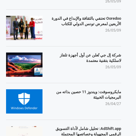
26/05/09
Ooredoo تحتفي بالثقافة والإبداع في الدورة
الأربعين لمعرض تونس الدولي للكتاب
26/05/09
شركة إل جي تُعلن عن أول أجهزة تلفاز
لاسلكية بتقنية معتمدة
26/05/09
مايكروسوفت: ويندوز 11 حصين بذاته من
البرمجيات الخبيثة
26/04/27
AdShift.app: تحليل شامل لأداة التسويق
الرقمي المجهولة وخصائصها المحتملة