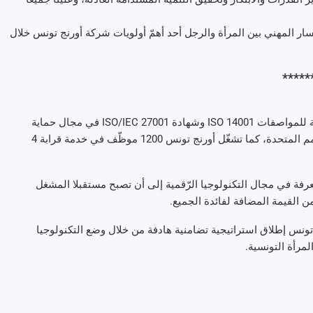
سار المهني بين المرأة والرجل أحد أهمّ أولويات شركة أورنج تونس خلال
*****
تعدّ أورنج تونس أوّل مشغل رائد في البلاد متحصّل على شهادة المطابقة للمواصفات 14001 ISO وشهادة ISO/IEC 27001 في مجال حماية
وسلامة الأنظمة المعلوماتية والبيانات ومنخرط في الميثاق العالمي للأمم المتحدة، كما تشغّل أورنج تونس 1200 موظّف في خدمة قرابة 4
رفة في مجال التكنولوجيا الرّقمية إلى أن تصبح مستقبلا المشغل
 القيمة المضافة لفائدة الجميع.
ج تونس إطلاق استراتيجية تضامنية هادفة من خلال وضع التكنولوجيا
لمرأة التونسية.