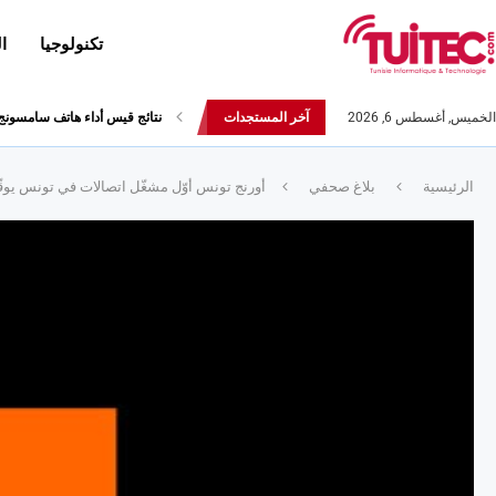
تكنولوجيا
ا
الخميس, أغسطس 6, 2026
آخر المستجدات
العلامة التجارية Realme تعلن عن هاتفها Realme 5s
الرئيسية
بلاغ صحفي
أورنج تونس أوّل مشغّل اتصالات في تونس يوقّع على مبادئ الأمم