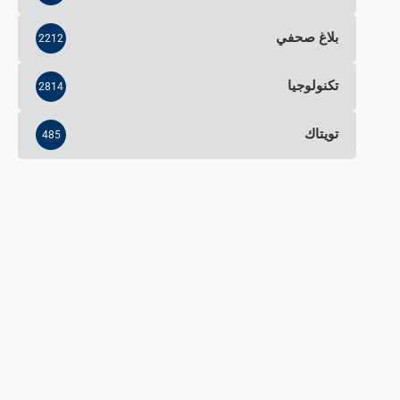
بلاغ صحفي
2212
تكنولوجيا
2814
تويتاك
485