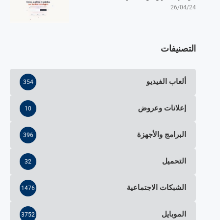
26/04/24
التصنيفات
ألعاب الفيديو
354
إعلانات وعروض
10
البرامج والأجهزة
396
التحميل
32
الشبكات الاجتماعية
1476
الموبايل
3752