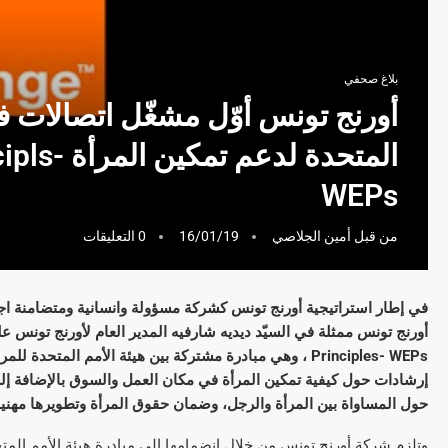
بلاغ صحفي
أورنج تونس أوّل مشغّل اتصالات ف
المتحدة 
WEPs
من قبل
أمين الجلاصي
16/01/19
0 التعليقات
في إطار استراتيجية أورنج تونس كشركة مسؤولة وانسانية ومتضامنة اجت
Principles- WEPs ، وهي مبادرة مشتركة بين هيئة الأمم ال
إرشادات حول كيفية تمكين المرأة في مكان العمل والسوق بالإضافة إلى
حول المساواة بين المرأة والرجل، وضمان حقوق المرأة وتطويرها مهنيا و
وتلزم شركة أورنج تونس من خلال انضمامها إلى مبادرة هيئة الأمم المتحد