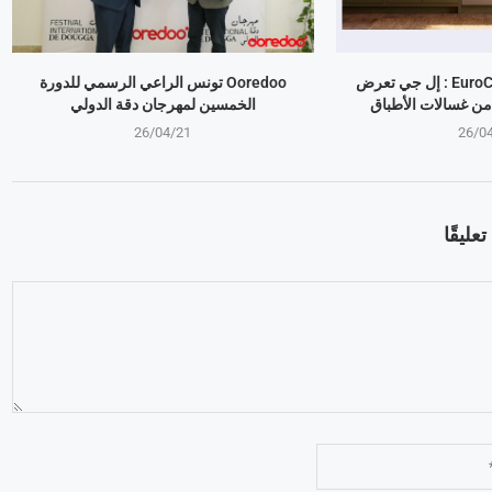
معرض EuroCucina 2026 : إل جي تعرض
Ooredoo تونس الراعي الرسمي للدورة
من غسالات الأطباق
الخمسين لمهرجان دقة الدولي
26/04/21
26/0
عليقًا