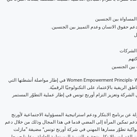
لمساواة بين الجنسين
عم حقوق الانسان وعدم التمييز بين الجنسين.
ل
 الشركات
كتهم
 بين الجنسين
كما يندرج توقيع أورنج تونس على المبادئ العالمية لتمكين المرأة Women Empowerment Principls- WEPs في إطار مواصلة أنشطتها التي
طق الريفية بالإعتماد على التكنولوجيّا الرقميّة.
ي الشركة وتعزيز التزام أورنج تونس في إطار عملية التطوّر المستمر
ة عن برنامج الابتكار ودعم استراتيجية المسؤولية الاجتماعية لأورنج
 لدعم تمكين المرأة إلى المضي قدما في هذا المجال وذلك من خلال دعم
مواكبة تطوّر مسارها المهني في شركة أورنج تونس” مضيفة “مازلت
 القدرات والابتكار وتحقيق التنمية المستدامة العادلة، وعلينا جميعا