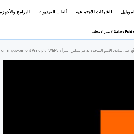
لموبايل
الشبكات الاجتماعية
ألعاب الفيديو
البرامج والأجهزة
 المتحدة لدعم تمكين المرأة Women Empowerment Principls- WEPs