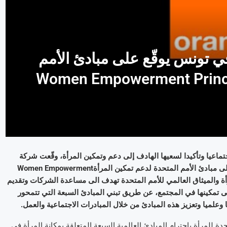
ي تونس يوقّع على مبادئ الأمم
لدعم تمكين المرأة Women Empowerment Principls-
ماعيا وتأكيدا لسعيها الهادف إلى دعم وتمكين المرأة، وقّعت شركة
أورنج تونس ممثلة في السيّد ديديه شارفيه المدير العام لأورنج تونس على مبادئ الأمم المتحدة لدعم تمكين المرأةWomen Empowerment
متحدة للمرأة والميثاق العالمي للأمم المتحدة تهدف الى مساعدة الشركات وتقديم
 تمكينها في المجتمع، عن طريق تبني المبادئ السبعة التي تتمحور
علميا وتعزيز هذه المبادئ من خلال المبادرات الاجتماعية والعمل.
ة للمرأة باحترام المبادئ العالمية السبعة المتعلقة بمكانة المرأة في