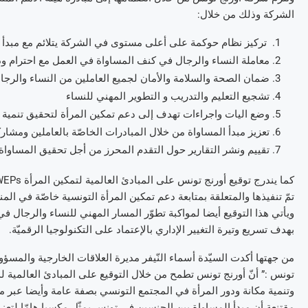
الشركة وذلك من خلال:
تركيز نظام حوكمة على أعلى مستوى في الشركة يتلائم مع مبدأ ا
معاملة النساء والرجال في كنف المساواة في العمل مع احترام ود
ضمان الصحة والسلامة والأمان لجميع العاملين من النساء والرجا
تشجيع التعليم والتدريب و التطوير المهني للنساء
وضع اليات واجراءات تهدف إلى دعم تمكين المرأة لتحقيق تنمية
تعزيز مبدأ المساواة من خلال المبادرات الخاصّة بالعاملين ومشار
تقييم ونشر التقارير حول التقدم المحرز من أجل تحقيق المساواة
تمّ تنفيذها والمتعلقة بمتابعة دعم تمكين المرأة التونسية خاصّة في المنا
ويأتي هذا التوقيع أيضا لمواكبة تطوّر المسار المهني للنساء والرجال ف
بهدف تسريع وتيرة التغيير الإداري بالإعتماد على التكنولوجيا الرقميّة.
من جهتها أكدت السيّدة أسماء النّيفر مديرة العلاقات الخارجية والمسؤول
تونس :” أنّ أورنج تونس تطمح من خلال التوقيع على المبادئ العالمية
وتنمية مكانة ودور المرأة في المجتمع التونسي بصفة عامة وأيضا عبر 
مقتنعة أن مبدأ المساواة بين الجنسين في تونس يمثّل مكسبا هامّا لتعزيز