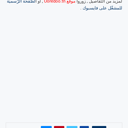
لمزيد من التّفاصيل , زوروا
موقع Ooredoo.tn
, أو ا
لصّفحة الرّسميّة
للمشغّل على فايسبوك
.