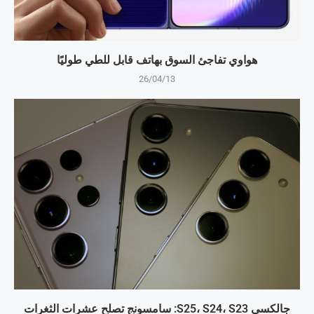
هواوي تفاجئ السوق بهاتف قابل للطي طوليًا
26/04/13
جالكسي S25، S24، S23: سامسونج تصلح عشرات الثغرات