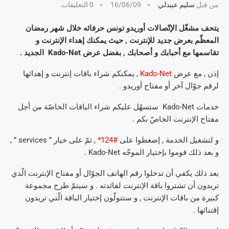
من قبل
سليم عبيدلي
16/06/09
0 التعليقات
يتحف مشغّل الإتّصالات أوريدو تونس حرفائه خلال شهر رمضان
المعظّم بعرض جديد للإنترنت , حيث يمكنك إهداء الإنترنت و
تقاسمها مع أحبابك و أصحابك , بفضل عرض Kado-Net الجديد .
إذن , مع عرض
Kado-Net
, يمكنكم شراء باقات إنترنت و إهدائها
لرقم جوّال آخر أو مفتاح أوريدو .
خدمات Kado-Net ستسهّل عليكم شراء الباقات الخاصّة من أجل
مفتاح الإنترنت الخاصّ بكم .
و لتشغيل الخدمة , إضغطوا على
#124*
, ثمّ على خيار ”
services
” ,
و بعد ذلك قوموا بإختيار الموجّه Kado-Net .
بعد ذلك يكفي أن تدخلوا رقم الهاتف الجوّال أو مفتاح الإنترنت الّذي
تريدون أن تشتروا باقة الإنترنت لفائدته . و سيتمّ طرح مجموعة
كبيرة من باقات الإنترنت , و ستتولّون إختيار الباقة الّتي تريدون
إقتنائها .