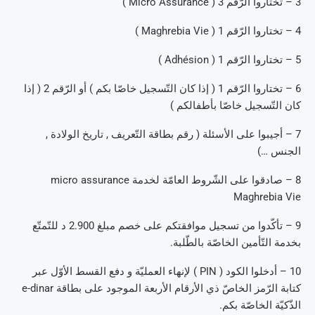
3 – تختاروا الرّقم 3 ( Micro Assurance )
4 – تختاروا الرّقم 1 ( Maghrebia Vie )
5 – تختاروا الرّقم 1 ( Adhésion )
6 – تختاروا الرّقم 1 ( إذا كان التّسجيل خاصّا بكم ) أو الرّقم 2 ( إذا
كان التّسجيل خاصّا بأطفالكم )
7 – أجيبوا على الأسئلة ( رقم بطاقة التّعريف , تاريخ الولادة ,
الجنس …)
8 – صادقوا على الشّروط العامّة لخدمة micro assurance
Maghrebia Vie
9 – تأكّدوا من تسجيل موافقتكم على خصم مبلغ 2.900 د للتّمتّع
بخدمة التّأمين الخاصّة بالطّلبة.
10 – أدخلوا الكود ( PIN ) لإنهاء العمليّة و دفع القسط الأوّل عبر
كتابة الرّمز الخاصّ ذي الأرقام الأربعة الموجود على بطاقة e-dinar
الذّكيّة الخاصّة بكم.