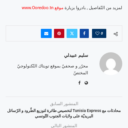
لمزيد من التّفاصيل , بادروا بزيارة
موقع www.Ooredoo.tn
0
سليم عبيدلي
محرّر و صحفيّ بموقع تويتاك التّكنولوجيّ
المختصّ
المنشور السابق
محادثات مع Tunisia Express لتخصيص طائرة لتوزيع الطّرود و الرّسائل
البريديّة على ولايات الجنوب التّونسي
المنشور التالي