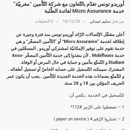
أوريدو تونس تقدّم بالتّعاون مع شركة التّأمين “مغربيّة”
خدمة Micro Assurance لفائدة الطّلبة
من قبل
سليم عبيدلي
16/12/26
0 التعليقات
أعلن مشغّل الإتّصالات الرّائد أوريدو تونس منذ فترة وجيزة عن
إطلاقه لخدمة “Micro Assurance” أو “التّأمين المصغّر” و هي
خدمة تقوم على توفير الإمكانيّة لمشتركي أوريدو , المسجّلين في
خدمة Mobiflouss , لأن ينفذوا إلى خدمة التّأمين المصغّر Assu-
Etudiant و التّمتّع بتأمين و حماية في حال المرض أو الوفاة.
المشترك سيمكنه التّسجيل على حسابه الخاصّ أو تسجيل أطفاله .
و للتّمتّع بضمانات هذه الخدمة الجديدة للتّأمين , يجب أن يكون عمر
الحريف المؤمّن بين 18 و 28 سنة.
للتّسجيل في الخدمة , يكفي أن :
1 – تضغطوا على الرّمز #112*
2 – تختاروا الرّقم 4 ( payer un sevice )