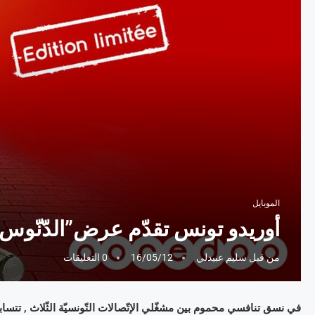
الموبايل
أوريدو تونس تقدّم عرض”الدّنّوس
من قبل
سليم عبيدلي
16/05/12
0 التعليقات
في نسق تنافسي محموم بين مشغّلي الإتّصالات التّونسيّة الثّلاث , تتس