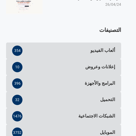
26/04/24
التصنيفات
ألعاب الفيديو
354
إعلانات وعروض
10
البرامج والأجهزة
396
التحميل
32
الشبكات الاجتماعية
1476
الموبايل
3752