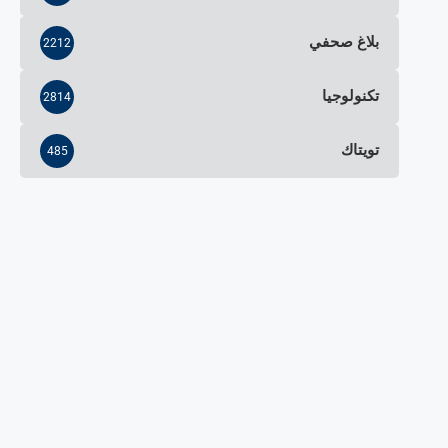
بلاغ صحفي
2212
تكنولوجيا
2814
تويتاك
485