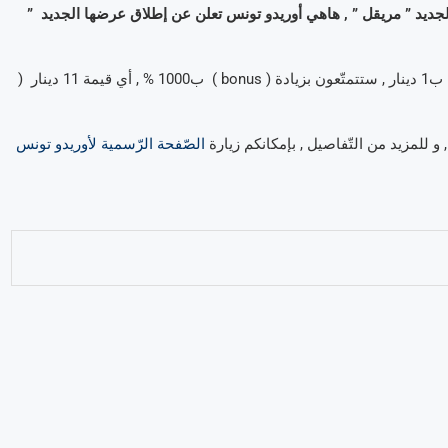
جديد ” مريقل ” , هاهي أوريدو تونس تعلن عن إطلاق عرضها الجديد ”
هذا العرض الخاصّ يقوم على نفس المبدأ , حيث و على كلّ قيمة شحن ب1 دينار , ستتمتّعون بزيادة ( bonus ) ب1000 % , أي قيمة 11 دينار (
, و للمزيد من التّفاصيل , بإمكانكم زيارة
الصّفحة الرّسمية لأوريدو تونس