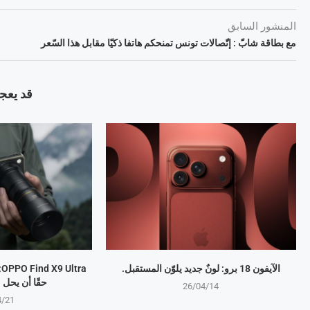
المنشور السابق
مع بطاقة شابّ : إتّصالات تونس تمنحكم هاتفا ذكيّا مقابل هذا السّعر
قد يعجب
الآيفون 18 برو: لونٌ جديد يلوّن المستقبل.
a
حقًا أن يحل
26/04/14
4/21