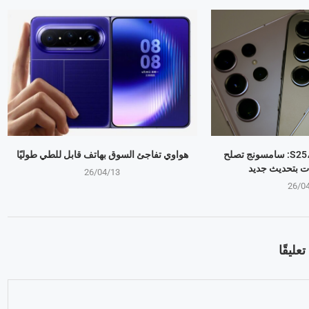
جالكسي S25، S24، S23: سامسونج تصلح
هواوي تفاجئ السوق بهاتف قابل للطي طوليًا
ت بتحديث جديد
26/04/13
26/0
عليقًا