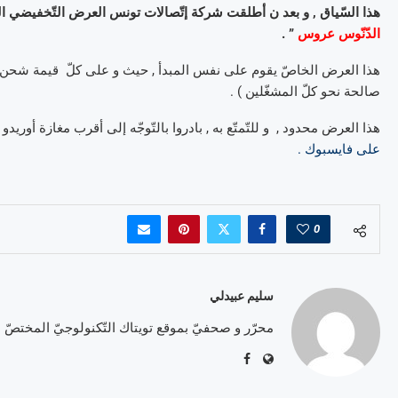
هذا السّياق , و بعد ن أطلقت شركة إتّصالات تونس العرض التّخفيضي ال
الدّنّوس عروس
” .
صالحة نحو كلّ المشغّلين ) .
هذا العرض محدود , و للتّمتّع به , بادروا بالتّوجّه إلى أقرب مغازة أوريدو 
على فايسبوك .
0
سليم عبيدلي
محرّر و صحفيّ بموقع تويتاك التّكنولوجيّ المختصّ