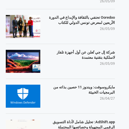
26/05/09
Ooredoo تحتفي بالثقافة والإبداع في الدورة
الأربعين لمعرض تونس الدولي للكتاب
26/05/09
شركة إل جي تُعلن عن أول أجهزة تلفاز
لاسلكية بتقنية معتمدة
26/05/09
مايكروسوفت: ويندوز 11 حصين بذاته من
البرمجيات الخبيثة
26/04/27
AdShift.app: تحليل شامل لأداة التسويق
الرقمي المجهولة وخصائصها المحتملة