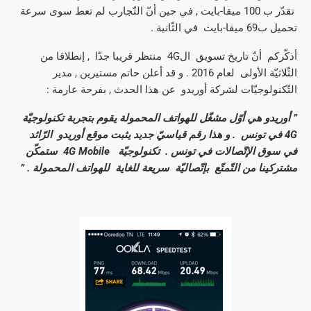
تقدّر ب 100 ميقا-بايت , في حين أنّ التّجارب لم تعط سوى سرعة
تحميل ب69 ميقا-بايت في الثّانية .
أذكّركم أنّ تاريخ تسويق ال4G منتظر قريبا جدّا , إنطلاقا من
الثّلاثيّة الأولى لعام 2016 . و قد أعلن حاتم مستيرين , مدير
التّكنولوجيّات لشركة أوريدو عن هذا الحدث , بفرحة عارمة :
” أوريدو هي أوّل مشغّل للهواتف المحمولة يقوم بتجربة تكنولوجيّة
4G في تونس . و هذا رقم قياسيّ جديد يثبت موقع أوريدو الرّائد
في سوق الإتّصالات في تونس . تكنولوجيّة 4G Mobile ستمكّن
مشتركينا من التّمتّع بإتّصاليّة سريعة للغاية للهواتف المحمولة . ”