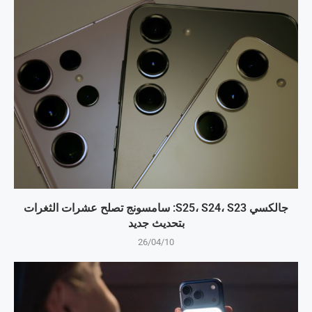
جالكسي S25، S24، S23: سامسونج تصلح عشرات الثغرات
بتحديث جديد
26/04/10