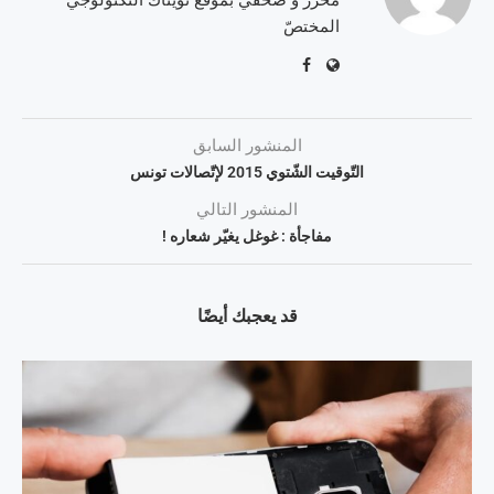
محرّر و صحفيّ بموقع تويتاك التّكنولوجيّ
المختصّ
المنشور السابق
التّوقيت الشّتوي 2015 لإتّصالات تونس
المنشور التالي
مفاجأة : غوغل يغيّر شعاره !
قد يعجبك أيضًا