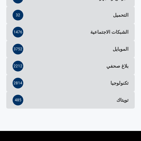
التحميل
32
الشبكات الاجتماعية
1476
الموبايل
3752
بلاغ صحفي
2212
تكنولوجيا
2814
تويتاك
485