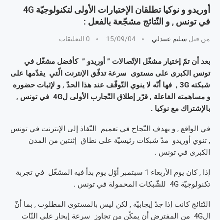
أوريدو و نوكيا تطلقان الإختبارات الأولى لتكنولوجيّة 4G
في تونس , و النّتائج مشجّعة بالفعل :
من قبل
سليم عبيدلي
15/09/04
0 التعليقات
بعد أن تمّ إختيار مشغّل الإتّصالات ” أوريدو ” كأفضل مشغّل في
تونس الكبرى على مستوى سرعة تدفّق الإنترنت الّتي يقدّمها على
شبكته 3G , فها أنّه لا ينوي التّوقّف عند هذا الحدّ , و لإثبات حضوره
و مساهمته الفاعلة , قرّر إطلاق التّجارب الأولى ل4G في تونس ,
بالإشتراك مع نوكيا .
في الواقع , و بهدف النّجاح في تعميم النّفاذ إلى الإنترنت في تونس
, تنوي أوريدو مدّ شبكات رئيسيّة على نطاق إثنتين من المدن
الكبرى في تونس .
إذا , كان يوم الأربعاء 1 سبتمبر أوّل يوم بدأ فيه المشغّل في تجربة
تكنولوجيّة 4G للشّبكات المحمولة في تونس .
النّتائج كانت إذا جدّ إيجابيّة , لكن ليس بالمستوى المطلوب , بما أنّ
ال4G من المفترض أن يمكّن من تجاوز سرعة إبحار على النّات