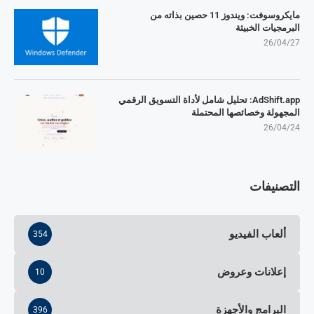
مايكروسوفت: ويندوز 11 حصين بذاته من
البرمجيات الخبيثة
26/04/27
AdShift.app: تحليل شامل لأداة التسويق الرقمي
المجهولة وخصائصها المحتملة
26/04/24
التصنيفات
ألعاب الفيديو
354
إعلانات وعروض
10
البرامج والأجهزة
396