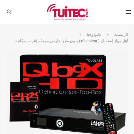
الرئيسية
تكنولوجيا
أوّل جهاز إستقبال ( récepteur ) بدون طبق خارجي و يقدّم إنترنت مجّانية !