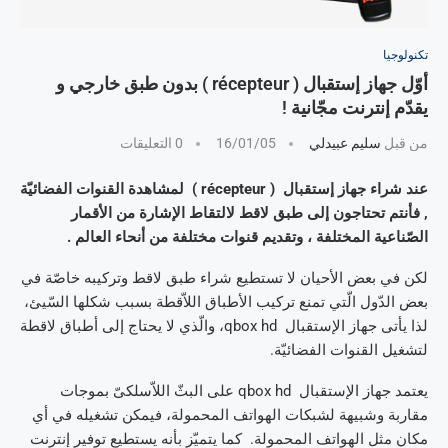
تكنولوجيا
أوّل جهاز إستقبال ( récepteur ) بدون طبق خارجي و
يقدّم إنترنت مجّانية !
من قبل
سليم عبيدلي
16/01/05
0 التعليقات
عند شراء جهاز إستقبال ( récepteur ) لمشاهدة القنوات الفضائيّة
, فأنتم تحتاجون إلى طبق لاقط لالتقاط الإشارة من الأقمار
الصّناعية المختلفة ، وتقديم قنوات مختلفة من أنحاء العالم .
لكن في بعض الأحيان لا تستطيع شراء طبق لاقط وتركيبه خاصّة في
بعض الدّول الّتي تمنع تركيب الأطباق اللاّقطة بسبب شكلها السّيئ،
لذا يأتى جهاز الإستقبال qbox hd، والّذي لا يحتاج إلى أطباق لاقطة
لتشغيل القنوات الفضائيّة.
يعتمد جهاز الإستقبال qbox hd على البثّ اللاّسلكىّ بموجات
مقاربة وشبيهة لشبكات الهواتف المحمولة، فيمكن تشغيله في أي
مكان مثل الهواتف المحمولة. كما يتميّز بأنه يستطيع توفير إنترنت