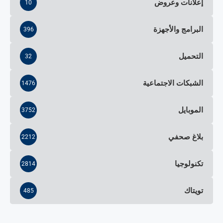
إعلانات وعروض
10
البرامج والأجهزة
396
التحميل
32
الشبكات الاجتماعية
1476
الموبايل
3752
بلاغ صحفي
2212
تكنولوجيا
2814
تويتاك
485