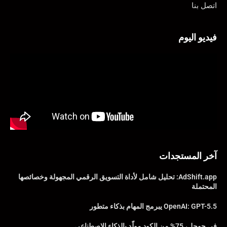
اتصل بنا
فيديو اليوم
آخر المستجدات
AdShift.app: تحليل شامل لأداة التسويق الرقمي المجهولة وخصائصها
المحتملة
OpenAI: GPT-5.5 يبرمج المهام بذكاء متطور
في جوجل، 75% من الكود مولّد بالذكاء الاصطناعي