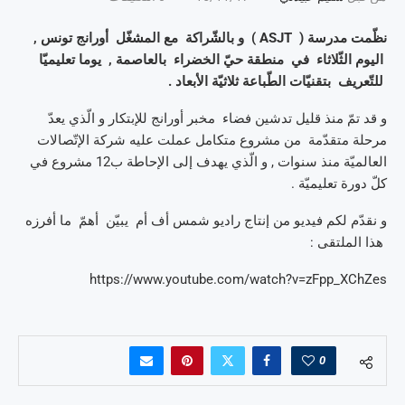
نظّمت مدرسة ( ASJT ) و بالشّراكة مع المشغّل أورانج تونس ,
اليوم الثّلاثاء في منطقة حيّ الخضراء بالعاصمة , يوما تعليميّا
للتّعريف بتقنيّات الطّباعة ثلاثيّة الأبعاد .
و قد تمّ منذ قليل تدشين فضاء مخبر أورانج للإبتكار و الّذي يعدّ
مرحلة متقدّمة من مشروع متكامل عملت عليه شركة الإتّصالات
العالميّة منذ سنوات , و الّذي يهدف إلى الإحاطة ب12 مشروع في
كلّ دورة تعليميّة .
و نقدّم لكم فيديو من إنتاج راديو شمس أف أم يبيّن أهمّ ما أفرزه
هذا الملتقى :
https://www.youtube.com/watch?v=zFpp_XChZes
0