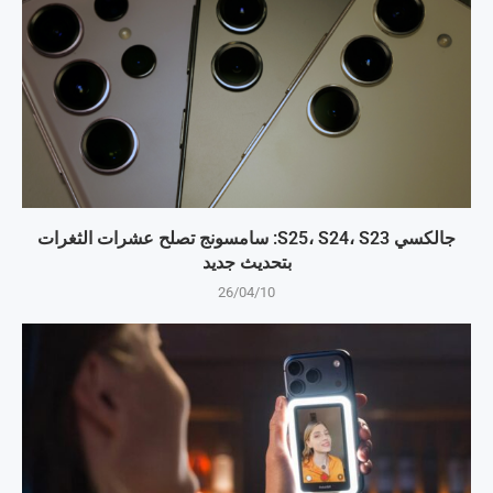
جالكسي S25، S24، S23: سامسونج تصلح عشرات الثغرات
بتحديث جديد
26/04/10