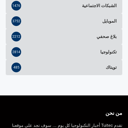
الشبكات الاجتماعية
1476
الموبايل
3752
بلاغ صحفي
2212
تكنولوجيا
2814
تويتاك
485
من نحن
تقدم Tuitec أخبار التكنولوجيا كل يوم …. سوف تجد على موقعنا