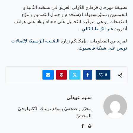
تطبيقة مهرجان قرطاج الدّولي العريق في نسخته الثّانية و
الخمسين , تتميّزبسهولة الإستخدام و جمال التّصميم و تنوّع
الصّفحات , و هي متوفّرة للتّحميل على play store على هواتف
أندرويد
عبر الرّابط التّالي
.
لمزيد من المعلومات , بإمكانكم زيارة
الصّفحة الرّسميّة لإتّصالات
تونس على شبكة فايسبوك
.
0
سليم عبيدلي
محرّر و صحفيّ بموقع تويتاك التّكنولوجيّ
المختصّ