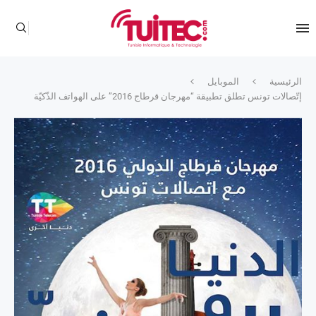
الرئيسية
الموبايل
إتّصالات تونس تطلق تطبيقة “مهرجان قرطاج 2016” على الهواتف الذّكيّة