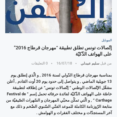
الموبايل
إتّصالات تونس تطلق تطبيقة “مهرجان قرطاج 2016”
على الهواتف الذّكيّة
من قبل
سليم عبيدلي
16/07/18
0 التعليقات
بمناسبة مهرجان قرطاج الدّولي لسنة 2016 , و الّذي إنطلق يوم
13 جويلية الماضي , و يتواصل إلى حدود يوم 20 أوت القادم , أعلن
مشغّل الإتّصالات الوطني ” إتّصالات تونس” عن إطلاقه لتطبيقة
خاصّة على الهواتف الذّكيّة لفائدة حرفائه تحمل إسم ” Festival de
Carthage ” , و الّتي تمكّن محبّي المهرجان و السّهرات الصّيفيّة من
متابعة الرّوزنامة الكاملة للموعد الفنّي السّنوي الضّخم و ذلك مع
آخر المستجدّات و مختلف الفقرات و الهوامش .