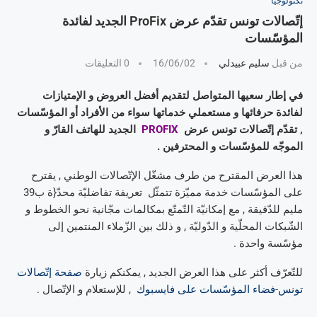
تكنولوجيا
إتّصالات تونس تقدّم عرض ProFix الجديد لفائدة
المؤسّسات
من قبل
سليم عبيدلي
16/06/02
0 التعليقات
في إطار سعيها المتواصل لتقديم أفضل العروض و الإمتيازات
لفائدة حرفائها و مستعملي خدماتها سواء من الأفراد أو المؤسّسات
, تقدّم إتّصالات تونس عرض
PROFIX
الجديد للهاتف القارّ و
الموجّه للمؤسّسات و المحترفين .
هذا العرض المقترح من طرف مشغّل الإتّصالات الوطني , يقترح
على المؤسّسات خدمة مميّزة تتمثّل تعريفة تفاضليّة محدّ{ة ب39
مليم للدّقيقة , مع إمكانيّة التّمتّع بمكالمات مجّانية نحو الخطوط و
الشّبكات المحلّية و الدّوليّة , و ذلك بين الزّملاء المنتمين إلى
مؤسّسة واحدة .
للتّعرّف أكثر على هذا العرض الجديد , يمكنكم زيارة
صفحة إتّصالات
تونس-فضاء المؤسّسات على فايسبوك
, للإستعلام و الإتّصال .