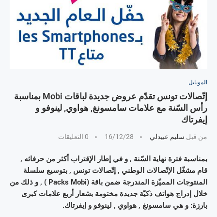
الموبايل
إتّصالات تونس تقدّم عروض جديدة لباقات Mobi بمناسبة
رأس السّنة مع علامات سامسونغ, هواوي, لينوفو و
إيفرتاك
من قبل
سليم عبيدلي
16/12/28
0 التعليقات
بمناسبة فترة نهاية السّنة , و في إطار الإقتراب أكثر من حرفائه ,
قام مشغّل الإتّصالات الوطني , إتّصالات تونس , بتوسيع سلسلة
المنتوجات المميّزة المندرجة ضمن باقة (Packs Mobi ) , و ذلك من
خلال إدراج هواتف ذكيّة جديدة مختومة بشعار أربع علامات كبرى
بارزة: و هي سامسونغ , هواوي , لينوفو و إيفرتاك.