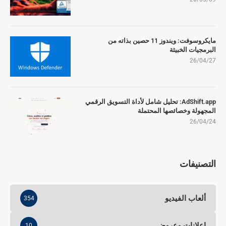
مايكروسوفت: ويندوز 11 حصين بذاته من
البرمجيات الخبيثة
26/04/27
AdShift.app: تحليل شامل لأداة التسويق الرقمي
المجهولة وخصائصها المحتملة
26/04/24
التصنيفات
ألعاب الفيديو
354
إعلانات وعروض
10