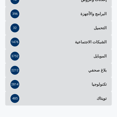
البرامج والأجهزة
396
التحميل
32
الشبكات الاجتماعية
1476
الموبايل
3752
بلاغ صحفي
2212
تكنولوجيا
2814
تويتاك
485