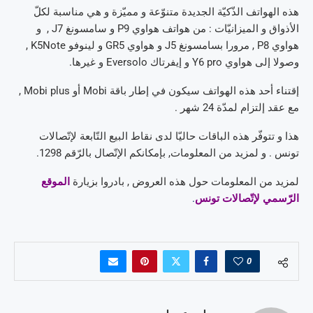
هذه الهواتف الذّكيّة الجديدة متنوّعة و مميّزة و هي مناسبة لكلّ
الأذواق و الميزانيّات : من هواتف هواوي P9 و سامسونغ J7 , و
هواوي P8 , مرورا بسامسونغ J5 و هواوي GR5 و لينوفو K5Note ,
وصولا إلى هواوي Y6 pro و إيفرتاك Eversolo و غيرها.
إقتناء أحد هذه الهواتف سيكون في إطار باقة Mobi أو Mobi plus ,
مع عقد إلتزام لمدّة 24 شهر .
هذا و تتوفّر هذه الباقات حاليّا لدى نقاط البيع التّابعة لإتّصالات
تونس . و لمزيد من المعلومات, بإمكانكم الإتّصال بالرّقم 1298.
لمزيد من المعلومات حول هذه العروض , بادروا بزيارة
الموقع
الرّسمي لإتّصالات تونس
.
0