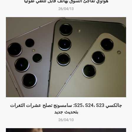
هواوي تفاجئ السوق بهاتف قابل للطي طوليًا
26/04/13
جالكسي S25، S24، S23: سامسونج تصلح عشرات الثغرات
بتحديث جديد
26/04/10