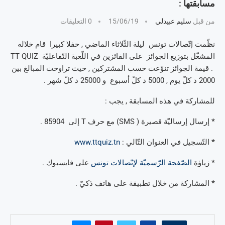
مسابقتها :
من قبل
سليم عبيدلي
15/06/19
0 التعليقات
نظّمت إتّصالات تونس ليلة الثّلاثاء الماضي , حفلا كبيرا قام خلاله
المشغّل بتوزيع الجوائز على الفائزين في اللّعبة التّفاعليّة TT QUIZ
. قيمة الجوائز تنوّعت حسب المشتركين , حيث تراوحت المبالغ بين
2000 د كلّ يوم , 5000 د كلّ أسبوع و 25000 د كلّ شهر .
للمشاركة في هذه المسابقة , يجب :
*
إرسال إرساليّة قصيرة ( SMS) مع حرف T إلى 85904 .
*
التّسجيل في العنوان التّالي :
www.ttquiz.tn
*
زياؤة
الصّفحة الرّسميّة لإتّصالات تونس
على فايسبوك .
*
المشاركة من خلال تطبيقة على هاتف ذكيّ .