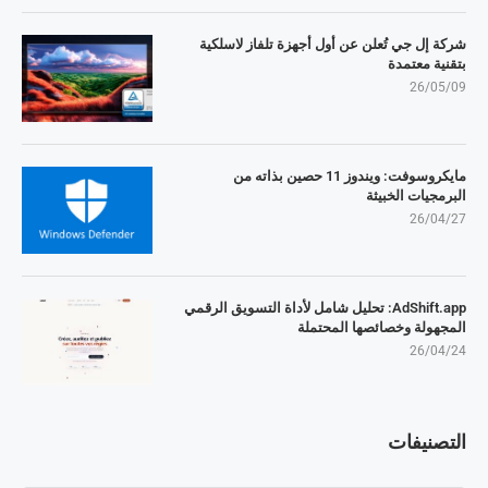
شركة إل جي تُعلن عن أول أجهزة تلفاز لاسلكية
بتقنية معتمدة
26/05/09
مايكروسوفت: ويندوز 11 حصين بذاته من
البرمجيات الخبيثة
26/04/27
AdShift.app: تحليل شامل لأداة التسويق الرقمي
المجهولة وخصائصها المحتملة
26/04/24
التصنيفات