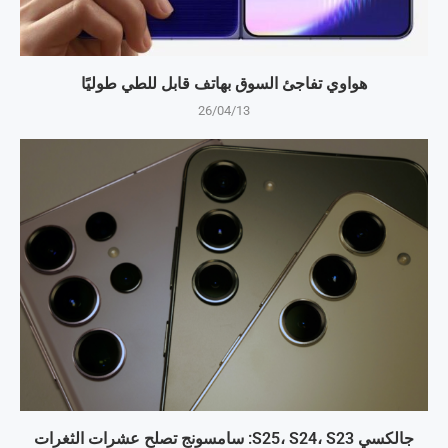
هواوي تفاجئ السوق بهاتف قابل للطي طوليًا
26/04/13
جالكسي S25، S24، S23: سامسونج تصلح عشرات الثغرات