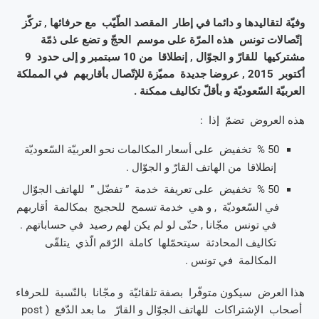
وفيّة لتقاليدها و دائما في إطار المقصد الطّيّب مع حرفائها , تركّز
إتّصالات تونس هذه المرّة على موسم الحجّ و تضع على ذمّة
مشتركيها للقارّ و الجوّال , إنطلاقا من 10 سبتمبر و إلى حدود 9
أكتوبر 2015 , عروضا جديدة مميّزة للإتّصال بأقاربهم في المملكة
العربيّة السّعوديّة و بأقلّ تكاليف ممكنة .
هذه العروض تضمّ إذا :
50 % تخفيض على أسعار المكالمات نحو العربيّة السّعوديّة
إنطلاقا من الهاتف القارّ و الجوّال .
50 % تخفيض على تعريفة خدمة ” تفضّل ” للهاتف الجوّال
في السّعوديّة , و هي خدمة تسمح للحجيج بمكالمة أقاربهم
في تونس مجّانا , حتّى لو لم يكن لهم رصيد في حساباتهم .
تكاليف المحادثة سيتحمّلها كاملة الرّقم الّذي يتلقّى
المكالمة في تونس .
هذا العرض سيكون متوفّرا بصفة تلقائيّة و مجّانا بالنّسبة للحرفاء
أصحاب الإشتراكات للهاتف الجوّال و القارّ ما بعد الدّفع ( post