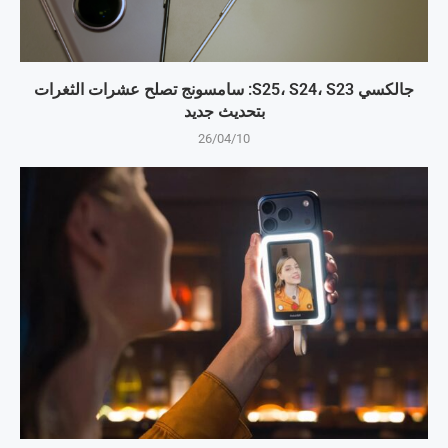
جالكسي S25، S24، S23: سامسونج تصلح عشرات الثغرات
بتحديث جديد
26/04/10