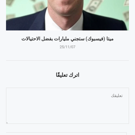
ميتا (فيسبوك) ستجني مليارات بفضل الاحتيالات
25/11/07
اترك تعليقًا