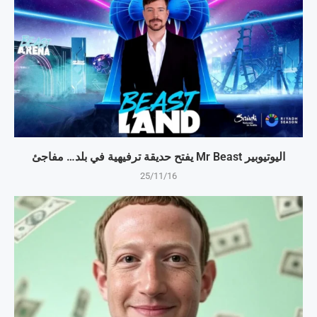
اليوتيوبير Mr Beast يفتح حديقة ترفيهية في بلد… مفاجئ
25/11/16