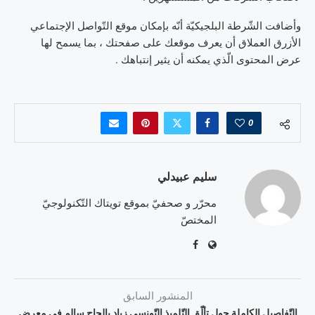
وأضافت الشّرطة البلجيكيّة أنّه بإمكان موقع التّواصل الإجتماعي
الأزرق العملاق أن يعرف موقعك على صفحتك ، بما يسمح لها
عرض المحتوى الّذي يمكنه أن يثير إنتباهك .
0
سليم عبيدلي
محرّر و صحفيّ بموقع تويتاك التّكنولوجيّ
المختصّ
المنشور السابق
التّفاصيل الكاملة حول تألّق التّلميذ التّونسي زياد بالحاج سالم في معرض