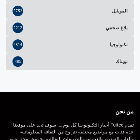
الموبايل
3752
بلاغ صحفي
2212
تكنولوجيا
2814
تويتاك
485
من نحن
تقدم Tuitec أخبار التكنولوجيا كل يوم …. سوف تجد على موقعنا
عدة فئات مع مواضيع مختلفة تتراوح من الثقافة المعلوماتية،
وألعاب الفيديو، والعروض والتطبيقات النقالة ومجموعة مختارة من