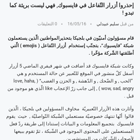
إحذروا أزرار التّفاعل في فايسبوك, فهي ليست بريئة كما
تبدو !
من قبل
سليم عبيدلي
16/05/16
0 التعليقات
قام مسؤولون أمنيّون في بلجيكا بتحذيرالمواطنين الّذين يستعملون
شبكة “فايسبوك”، بتجنّب إستخدام أزرار التّفاعل ( emojis ) الّتي
أطلقتها الشّركة مؤخّرا .
وكانت شبكة فايسبوك قد أضافت في شهر فيفري الماضي 5 أزرار
أسفل كلّ منشور في الموقع للتّعبير عن حالة المستخدم و هي
“الحب , و الضّحك , و الدّهشة , و الحزن و الغضب” ( love, haha,
wow, sad, angry ) , إلى جانب زرّ الإعجاب like الّذي هو موجود من
قبل .
وأثارت هذه الأزرار التّعبيريّة مخاوف المسؤولين في بلجيكا ، الّذين
قالوا أنّها تنتهك خصوصيّة مستعملي الشّبكة التّواصليّة , حيث يقوم
فايسبوك بتجميع المعلومات و البيانات إستنادا إلى طريقة ردّ فعل
المستعملين على المحتوى الموجود في الشّبكة ، ثمّ تقوم ببيعها
لأصحاب الشّركات من المستشهرين .