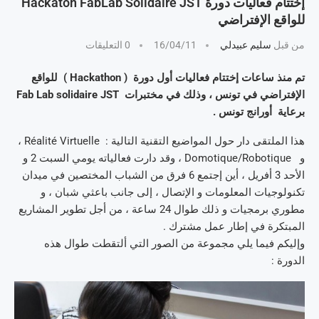
إختتام فعاليات دورة Hackaton FabLab Solidaire JST
للواقع الإفتراضي
من قبل
سليم عبيدلي
16/04/11
0 التعليقات
تم منذ ساعات إختتام فعاليات أول دورة ( Hackathon ) للواقع
الإفتراضي في تونس ، وذلك في مختبرات Fab Lab solidaire JST
برعاية أورانج تونس .
هذا الملتقى دار حول المواضيع التقنية التالية : Réalité Virtuelle ،
و Domotique/Robotique ، وقد دارت فعالياته يومي السبت 2 و
الأحد 3 أفريل ، أين إجتمع 6 فرق من الشباب المختصين في ميدان
تكنولوجيات المعلومات و الإتصال ، إلى جانب باعثي شبان ، و
مطوري برمجيات و ذلك طوال 24 ساعة ، من أجل تطوير المشاريع
المبتكرة في إطار عمل مشترك .
وإليكم فيما يلي مجموعة من الصور التي ألتقطت طوال هذه
الدورة :