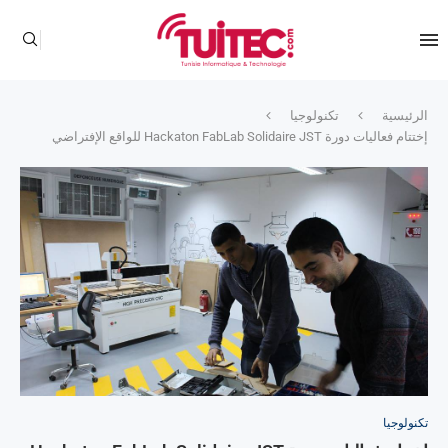
الرئيسية
تكنولوجيا
إختتام فعاليات دورة Hackaton FabLab Solidaire JST للواقع الإفتراضي
تكنولوجيا