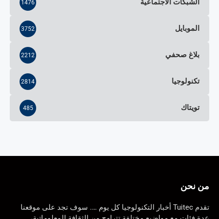
الشبكات الاجتماعية
1476
الموبايل
3752
بلاغ صحفي
2212
تكنولوجيا
2814
تويتاك
485
من نحن
تقدم Tuitec أخبار التكنولوجيا كل يوم …. سوف تجد على موقعنا
عدة فئات مع مواضيع مختلفة تتراوح من الثقافة المعلوماتية،