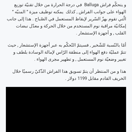
و يتحكّم فراش Balluga في درجة الحرارة من خلال تقنيّة توزيع
الهواء على جوانب الفراش , كذلك يمكنه توظيف ميزة ” المنبّه ”
الّتي تقوم بهزّ السّرير لإيقاظ المستعمل في الصّباح . هذا إلى جانب
إمكانيّة مراقبة نوم المستخدم من خلال الحركة و معدّل نبضات
القلب , و أجهزة الإستشعار .
أمّا بالنّسبة للشّخير , فسيتمّ التّحكّم به عبر أجهزة الإستشعار , حيث
تتمّ عمليّة دفع الهواء إلى منطقة الرّاس لإمالة الوسادة بلطف و
تغيير وضعيّة نوم المستعمل , و تطهير مجرى الهواء .
هذا و من المنتظر أن يتمّ تسويق هذا الفراش الذّكيّ رسميّا خلال
الخريف القادم مقابل 1199 دولار .