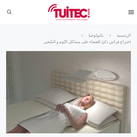
الرئيسية
تكنولوجيا
إختراع فراش ذكيّ للقضاء على مشاكل النّوم و الشّخير