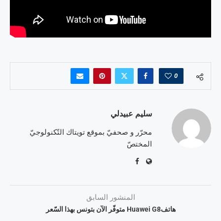
0
سليم عبيدلي
محرّر و صحفيّ بموقع تويتاك التّكنولوجيّ
المختصّ
المنشور السابق
هاتفHuawei G8 متوفّر الآن بتونس بهذا السّعر