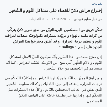
تكنولوجيا
إختراع فراش ذكيّ للقضاء على مشاكل النّوم و الشّخير
من قبل
سليم عبيدلي
16/03/28
0 التعليقات
تمكّن فريق من المصمّمين البريطانييّن من صنع سرير ذكيّ يتركّب
من كرات مليئة بالهواء و مزوّدة بمميّزات تكنولوجيّة متقدّمة لمراقبة
النّوم و تنظيم درجة الحرارة . و قد أطلق مخترعوا هذا الفراش
الجديد عليه إسم ” Balluga ” .
إذن صرّح مصمّموا هذا السّرير بأنّه سيكون الحلّ الأمثل لمشاكل
النّوم , و لآلام الظّهر الّتي تنتج عن النّوعيّة السّيّئة للفراش , كما أنّه
سيساهم في التّخفيف من حدّة الشّخير .
و من أهمّ المميّزات التّكنولوجيّة لهذا الفراش هو إمكانيّة التّحكّم في
درجات الحرارة , إضافة إلى ميزة التّدليك , و كذلك مقاومة الشّخير
الّذي يقلق في الغالب المحيطين بالنّائم . و كلّ هذه المميّزات يتمّ
التّحكّم فيها و إدارتها عبر تطبيقة خاصّة على الهاتف الذّكيّ
للمستعمل .