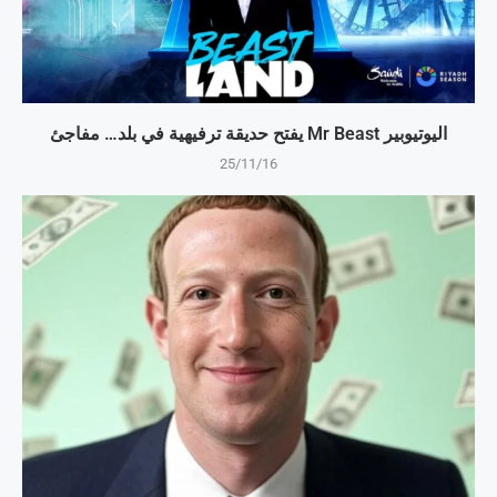
اليوتيوبير Mr Beast يفتح حديقة ترفيهية في بلد… مفاجئ
25/11/16