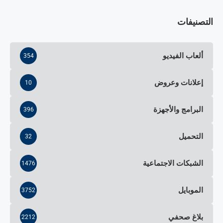
التصنيفات
ألعاب الفيديو
354
إعلانات وعروض
10
البرامج والأجهزة
396
التحميل
32
الشبكات الاجتماعية
1476
الموبايل
3752
بلاغ صحفي
2212