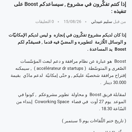
إذا كنتم تفكّرون في مشروع , سيساعدكم Boost على
تنفيذه :
من قبل
سليم عبيدلي
15/08/26
0 التعليقات
إذا كان لديكم مشروع تفكّرون في إنجازه و ليس لديكم الإمكانيّات
و الوسائل اللّازمة لتطويره و المضيّ فيه قدما , فسيقدّم لكم
Boost يد المساعدة .
Boost هو عبارة عن نظام مرافقة و دعم لبعث المؤسّسات
الصّغرى و المتوسّطة ( accélérateur dr startups ) , سيمكنه
إقتراح مرافقة شخصيّة عليكم , و حتّى إمكانيّة لدعم مادّي بقيمة
30.000 دينار .
لمقابلة فريق Boost و محاولة تطوير مشروعكم , كونوا في
الموعد يوم 27 أوت في فضاء Coworking Space إبتداء من
السّاعة 18.30 .
( تاريخ ختم اللّقاءات يوم 5 سبتمبر )