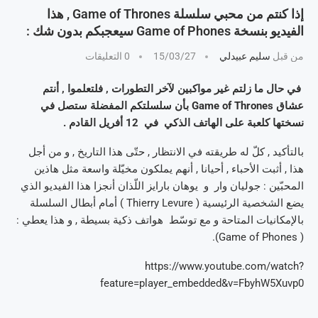
إذا كنتم من محبي سلسلة Game of Thrones , هذا
الفيديو بنسخة Game of Phones سيعجبكم بدون شك :
من قبل
سليم عبيدلي
15/03/27
0 التعليقات
في حال ما زلتم غير مواكبين لآخر التطورات , فلتعلموا , أنتم
عشاق Game of Thrones بأن سلسلتكم المفضلة ستصل في
نسختها كلعبة على الهاتف الذكي في 12 أفريل القادم .
بالتأكيد , كلّ له طريقته في الانتظار , حتّى هذا التاريخ , و من أجل
هذا , أثبت الأحباء , أحيانا , أنهم يملكون مخيّلة واسعة مثل هاذين
المحبّين : جوليان وار و يوهان بارايز اللّذان أنجزا هذا الفيديو الذي
يضع الشخصية الرئيسية ( Thierry Levure ) أمام أبطال السلسلة
بالإمكانيات المتاحة و مع توسّط هواتف ذكية بسيطة , و هذا يعطي :
( Game of Phones).
https://www.youtube.com/watch?
feature=player_embedded&v=FbyhW5Xuvp0