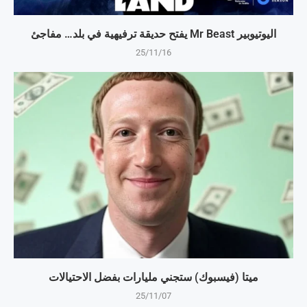
اليوتيوبير Mr Beast يفتح حديقة ترفيهية في بلد… مفاجئ
25/11/16
ميتا (فيسبوك) ستجني مليارات بفضل الاحتيالات
25/11/07