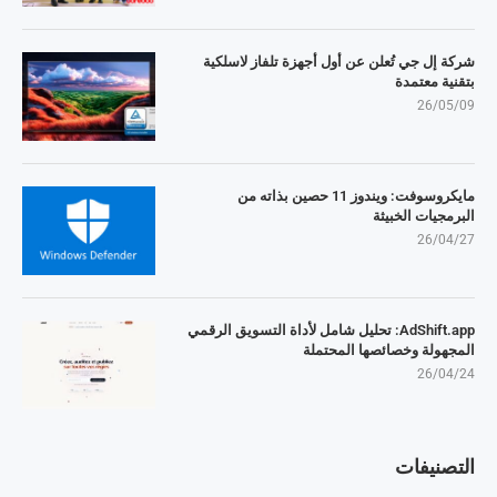
شركة إل جي تُعلن عن أول أجهزة تلفاز لاسلكية
بتقنية معتمدة
26/05/09
مايكروسوفت: ويندوز 11 حصين بذاته من
البرمجيات الخبيثة
26/04/27
AdShift.app: تحليل شامل لأداة التسويق الرقمي
المجهولة وخصائصها المحتملة
26/04/24
التصنيفات