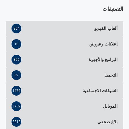
التصنيفات
ألعاب الفيديو
354
إعلانات وعروض
10
البرامج والأجهزة
396
التحميل
32
الشبكات الاجتماعية
1476
الموبايل
3752
بلاغ صحفي
2212