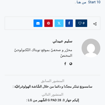
Start 10 من هنا
.
0
سليم عبيدلي
محرّر و صحفيّ بموقع تويتاك التّكنولوجيّ
المختصّ
المنشور السابق
سامسونغ تبتكر مجدّدا و دائما من خلال الشّاشة الهولوغرافيّة :
المنشور التالي
إليكم جهاز G PAD 28 .0 الشّهير من LG :