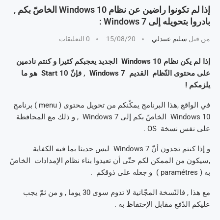
إذا لم تكونوا راضين عن نظام Windows 10 الخاصّ بكم ,
بادروا بتحويله إلى Windows 7 :
من قبل
سليم عبيدلي
15/08/20
0 التعليقات
إذا لم يكن نظام Windows 10 الجديد يعجبكم كثيرا و كنتم نادمين
على محتوى النّظام القديم Windows 7 , فإنّ Start 10 هو ما
يلزمكم !
في الواقع ,هذا البرنامج يمكّنكم من تحويل محتوى ( menu ) برنامج
Windows 10 الخاصّ بكم إلى Windows 7 , و ذلك مع المحافظة
على نفس نسخة OS .
و إذا كنتم تجدون أنّ Windows 7 ليس حديثا بما فيه الكفاية
,سيكون من الممكن لكم حتّى أن تعيدوا بناء نظام الإمدادات الخاصّ
به ( paramétres ) و جعله على ذوقكم .
مع هذا , فالنّسخة المجّانية لا تدوم سوى 30 يوما , و من ثمّ يجب
عليكم الدّفع مقابل الإحتفاظ به .