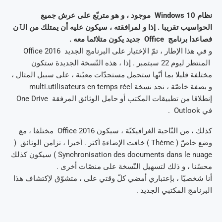
نظام Windows 10 موجود ، و هو متربّع على عرش جميع
الحواسيب تقريبا . إذا و لمرافقته ، سيكون عليه أن يمتلك من الٱن
فصاعدا برنامج Office جديد يكون متلائما معه .
و في هذا الإطار ، تمّ الإختيار على البرنامج الجديد Office 2016
المنتظر ليوم 22 سبتمبر . إذا ، هذه النّسخة الجديدة ستكون
مختلفة قليلا بما أنّها ستحمل مستجدّات معيّنة ، على سبيل المثال ،
و بصفة خاصّة ، نجد نسخة multi.utilisateurs en temps réel
إنطلاقا من تطبيقات المكتب أو حامل الوثائق المرفقة One Drive
في Outlook .
كذلك ، من النّاحية الغرافيكيّة ، سيكون Office 2016 مختلفا ، مع
وضع خاصّ ( Théme ) خافت الإضاءة أكثر . أخيرا ، تزامن الوثائق (
Synchronisation des documents dans le nuage ) سيكون كذلك
محسّنا ، و ذلك لتسهيل النّسخة على منصّات أخرى .
أنا شخصيّا ، بإعتباري أمضي كلّ وقتي على ، متشوّق لإكتشاف هذا
البرنامج المكتبي الجديد .