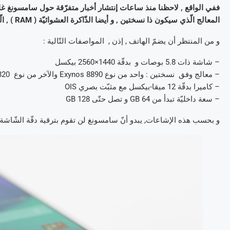
المعالج الّذي سيكون ذا نسختين , و أيضا الذّاكرة العشوائيّة ( RAM ) , الّتي سوف تكون سعتها في حدود 6 جيقا-بايت .
و من المنتظر أن يضمّ الهاتف , إذن , المواصفات التّالية :
– شاشة ذات 5.8 بوصات و بدقّة 1440×2560 بيكسل
– معالج وفق نسختين : واحد من نوع Exynos 8890 والآخر من نوع 820 Snapdragon
– كاميرا بدقّة 12 ميقا-بيكسل مع مثبّت بصري OIS
– سعة داخليّة تبدأ من 64 GB و تصل حتّى 128 GB
و بحسب هذه الإشاعات, يبدو أنّ سامسونغ لن تقوم بترقية دقّة الشّاشة لـتقنيّة 4K , و إنّما ستبقى في حدو