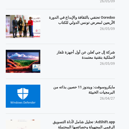
26/05/09
Ooredoo تحتفي بالثقافة والإبداع في الدورة
الأربعين لمعرض تونس الدولي للكتاب
26/05/09
شركة إل جي تُعلن عن أول أجهزة تلفاز
لاسلكية بتقنية معتمدة
26/05/09
مايكروسوفت: ويندوز 11 حصين بذاته من
البرمجيات الخبيثة
26/04/27
AdShift.app: تحليل شامل لأداة التسويق
الرقمي المجهولة وخصائصها المحتملة