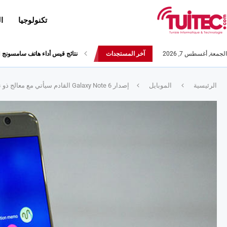
تكنولوجيا
ا
الجمعة, أغسطس 7, 2026
آخر المستجدات
أحدث إصدارات هواوي: هاتف “nova 8 SE” ينطلق رسميا مع أربع...
الرئيسية
الموبايل
إصدار Galaxy Note 6 القادم سيأتي مع معالج ذو نسختين و ذاكرة عملاقة ذات 6 جيقا-بايت