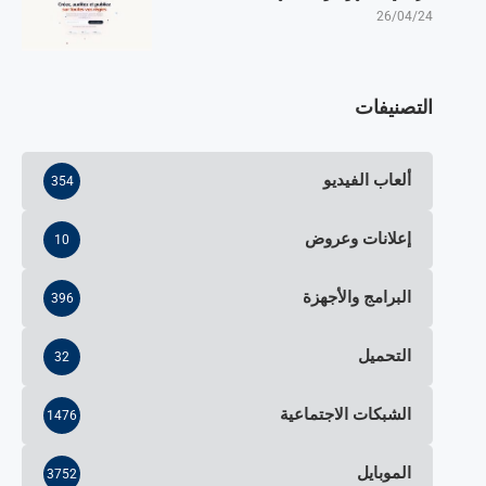
26/04/24
التصنيفات
ألعاب الفيديو
354
إعلانات وعروض
10
البرامج والأجهزة
396
التحميل
32
الشبكات الاجتماعية
1476
الموبايل
3752