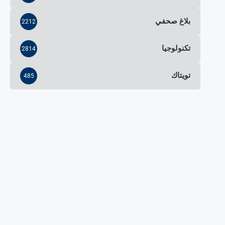
بلاغ صحفي
2212
تكنولوجيا
2814
تويتاك
485