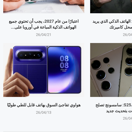
OPPO Find X9 Ultr: الهاتف الذكي الذي يريد
اعتبارًا من عام 2027، يجب أن تحتوي جميع
 محل كاميرتك
الهواتف الذكية المباعة في أوروبا على...
26/04/21
26/0
جالكسي S25، S24، S23: سامسونج تصلح
هواوي تفاجئ السوق بهاتف قابل للطي طوليًا
ت بتحديث جديد
26/04/13
26/0