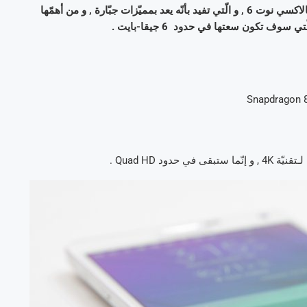
ففي الواقع , لاحظنا منذ ساعات إنتشار أخبار متفرّقة حول سامسونغ غالاكسي نوت 6 , و الّتي تفيد بأنّه يعد بمميّزات جبّارة , و من أهمّها
د Quad HD .