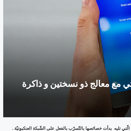
Gal القادم سيأتي مع معالج ذو نسختين و ذاكرة
مع أنّ هاتف Galaxy Note 5 لم يصدر للعموم بعد , فإنّ النّسخة Note 6 الّتي تليه بدأت خصائصها بالتّسرّب بالفعل على الشّبكة العنكبوتيّة .