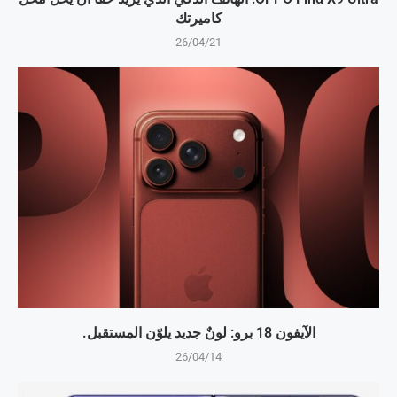
كاميرتك
26/04/21
الآيفون 18 برو: لونٌ جديد يلوّن المستقبل.
26/04/14