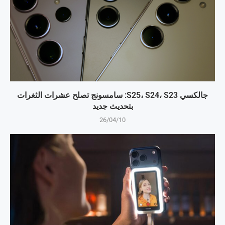
جالكسي S25، S24، S23: سامسونج تصلح عشرات الثغرات
بتحديث جديد
26/04/10