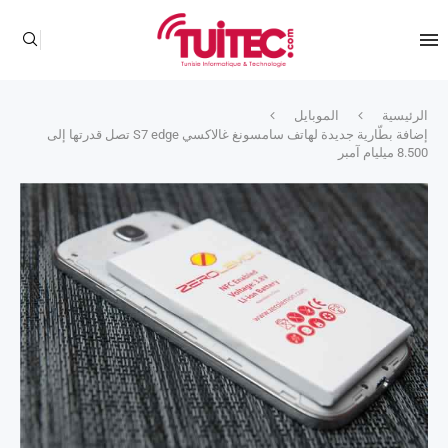
الرئيسية
الموبايل
إضافة بطّارية جديدة لهاتف سامسونغ غالاكسي S7 edge تصل قدرتها إلى
8.500 ميليام آمبر