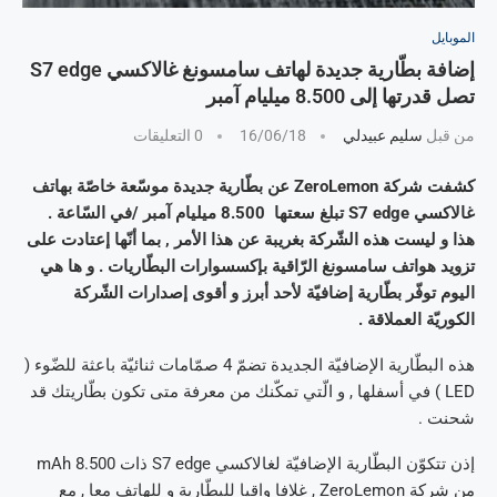
الموبايل
إضافة بطّارية جديدة لهاتف سامسونغ غالاكسي S7 edge
تصل قدرتها إلى 8.500 ميليام آمبر
من قبل
سليم عبيدلي
16/06/18
0 التعليقات
كشفت شركة ZeroLemon عن بطّارية جديدة موسّعة خاصّة بهاتف
غالاكسي S7 edge تبلغ سعتها 8.500 ميليام آمبر /في السّاعة .
هذا و ليست هذه الشّركة بغريبة عن هذا الأمر , بما أنّها إعتادت على
تزويد هواتف سامسونغ الرّاقية بإكسسوارات البطّاريات . و ها هي
اليوم توفّر بطّارية إضافيّة لأحد أبرز و أقوى إصدارات الشّركة
الكوريّة العملاقة .
هذه البطّارية الإضافيّة الجديدة تضمّ 4 صمّامات ثنائيّة باعثة للضّوء (
LED ) في أسفلها , و الّتي تمكّنك من معرفة متى تكون بطّاريتك قد
شحنت .
إذن تتكوّن البطّارية الإضافيّة لغالاكسي S7 edge ذات 8.500 mAh
من شركة ZeroLemon , غلافا واقيا للبطّارية و للهاتف معا , مع